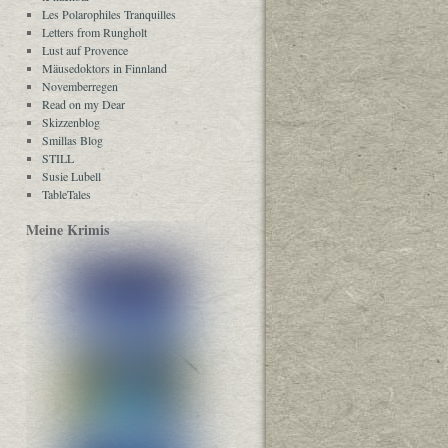
Les Polarophiles Tranquilles
Letters from Rungholt
Lust auf Provence
Mäusedoktors in Finnland
Novemberregen
Read on my Dear
Skizzenblog
Smillas Blog
STILL
Susie Lubell
TableTales
Meine Krimis