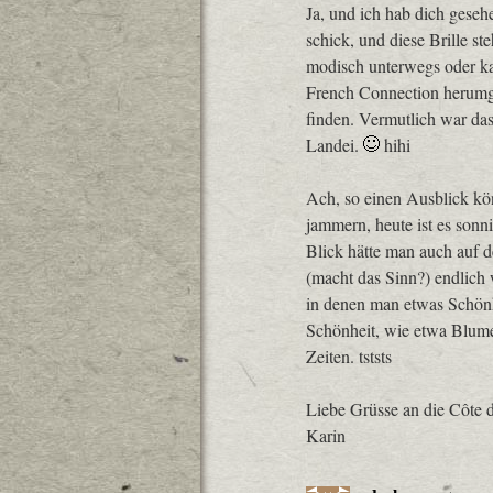
Ja, und ich hab dich geseh
schick, und diese Brille st
modisch unterwegs oder k
French Connection herumge
finden. Vermutlich war da
Landei.
hihi
Ach, so einen Ausblick kön
jammern, heute ist es son
Blick hätte man auch auf 
(macht das Sinn?) endlich w
in denen man etwas Schönhe
Schönheit, wie etwa Blume
Zeiten. tststs
Liebe Grüsse an die Côte 
Karin