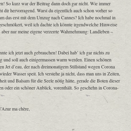
en! So kurz war der Beitrag dann doch gar nicht. Wie immer
eht dir hervorragend. Warst du eigentlich auch schon vorher so
am das erst mit dem Umzug nach Cannes? Ich habe nochmal in
schmökert, weil ich dachte ich könnte irgendwelche Hinweise
s aber nur meine eigene verzerrte Wahrnehmung: Landleben –
nte ich jetzt auch gebrauchen! Dabei hab’ ich gar nichts zu
nig und soll auch einigermassen warm werden. Einen schönen
den Jet d’eau, der nach dreimonatigem Stillstand wegen Corona
ieder Wasser speit. Ich verstehe ja nicht, dass man uns in Zeiten,
it und Balsam für die Seele nötig hätte, gerade die Boten dieser
n oder ein schöner Anblick, vorenthält. So geschehn in Corona-
d’Azur ma chère,