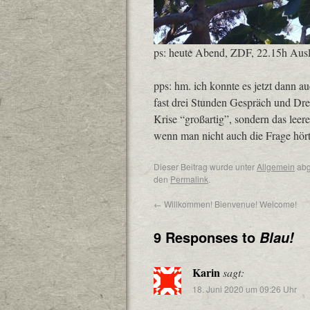
ps: heute Abend, ZDF, 22.15h Ausl
pps: hm. ich konnte es jetzt dann au
fast drei Stunden Gespräch und Dreh
Krise “großartig”, sondern das leer
wenn man nicht auch die Frage hört
Dieser Beitrag wurde unter
Allgemein
abg
den
Permalink
.
←
Willkommen! Bienvenue! Welcome!
9 Responses to
Blau!
Karin
sagt:
18. Juni 2020 um 09:26 Uhr