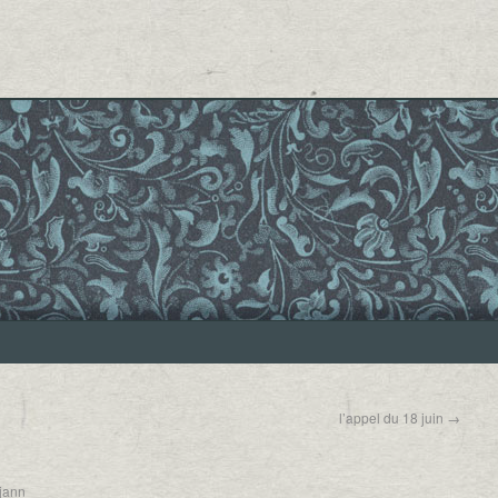
l’appel du 18 juin
→
tjann