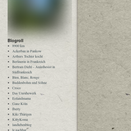
Blogroll
8900 km
Ackerbau in Pankow
Arthurs Tochter kocht
Berlinerin in Frankreich
Bertram Diehl – Anästhesist in
Südfrankreich
Bleu, Blanc, Rouge
Buddenbohm und Söhne
Croco
Das Unruhewerk
Estlandmama
Ganz Köln
Iberty
Kiki Thärigen
KittyKoma
landlebenblog
le nachbar