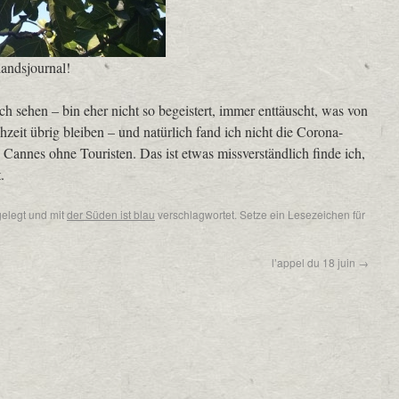
andsjournal!
ch sehen – bin eher nicht so begeistert, immer enttäuscht, was von
zeit übrig bleiben – und natürlich fand ich nicht die Corona-
e Cannes ohne Touristen. Das ist etwas missverständlich finde ich,
.
elegt und mit
der Süden ist blau
verschlagwortet. Setze ein Lesezeichen für
l’appel du 18 juin
→