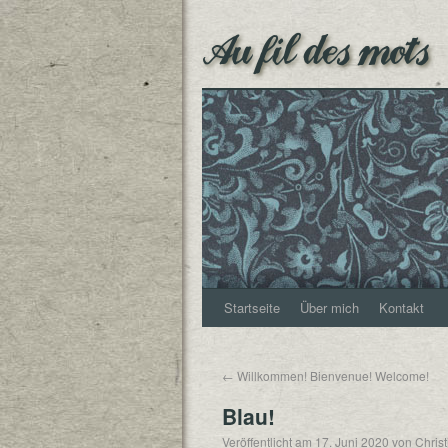
Au fil des mots
Startseite
Über mich
Kontakt
←
Willkommen! Bienvenue! Welcome!
Blau!
Veröffentlicht am
17. Juni 2020
von
Chris