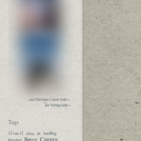
zur Christine Cazon Seite »
zur Verlagsseite »
Tags
Ausflug
12 von 12
Alltag
alt
Cannes
Berge
Bergdorf