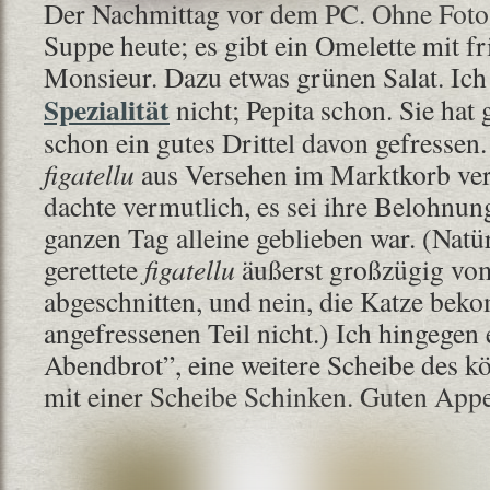
Der Nachmittag vor dem PC. Ohne Foto
Suppe heute; es gibt ein Omelette mit f
Monsieur. Dazu etwas grünen Salat. Ic
Spezialität
nicht; Pepita schon. Sie ha
schon ein gutes Drittel davon gefressen.
figatellu
aus Versehen im Marktkorb ver
dachte vermutlich, es sei ihre Belohnung
ganzen Tag alleine geblieben war. (Natür
gerettete
figatellu
äußerst großzügig vom
abgeschnitten, und nein, die Katze bek
angefressenen Teil nicht.) Ich hingegen
Abendbrot”, eine weitere Scheibe des k
mit einer Scheibe Schinken. Guten Appet