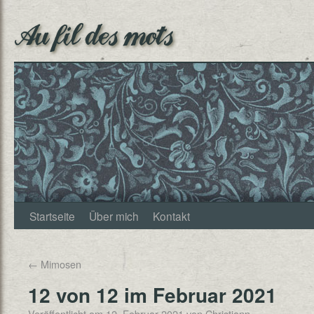
Au fil des mots
Startseite
Über mich
Kontakt
←
Mimosen
12 von 12 im Februar 2021
Veröffentlicht am
12. Februar 2021
von
Christjann