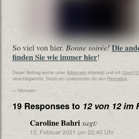
Die and
So viel von hier.
Bonne soirée!
finden Sie wie immer hier
!
Dieser Beitrag wurde unter
Allgemein
abgelegt und mit
12von12
verschlagwortet. Setze ein Lesezeichen für den
Permalink
.
←
Mimosen
19 Responses to
12 von 12 im 
Caroline Bahri
sagt:
12. Februar 2021 um 22:40 Uhr