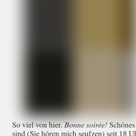
So viel von hier.
Bonne soirée!
Schönes
sind (Sie hören mich seufzen) seit 18 