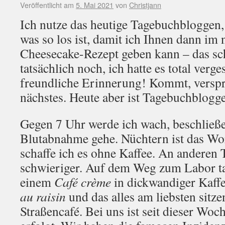
Veröffentlicht am
5. Mai 2021
von
Christjann
Ich nutze das heutige Tagebuchbloggen, 
was so los ist, damit ich Ihnen dann im 
Cheesecake-Rezept geben kann – das sc
tatsächlich noch, ich hatte es total verg
freundliche Erinnerung! Kommt, verspro
nächstes. Heute aber ist Tagebuchblogg
Gegen 7 Uhr werde ich wach, beschließe,
Blutabnahme gehe. Nüchtern ist das Wor
schaffe ich es ohne Kaffee. An anderen T
schwieriger. Auf dem Weg zum Labor t
einem
Café crème
in dickwandiger Kaff
au raisin
und das alles am liebsten sitz
Straßencafé. Bei uns ist seit dieser Woc