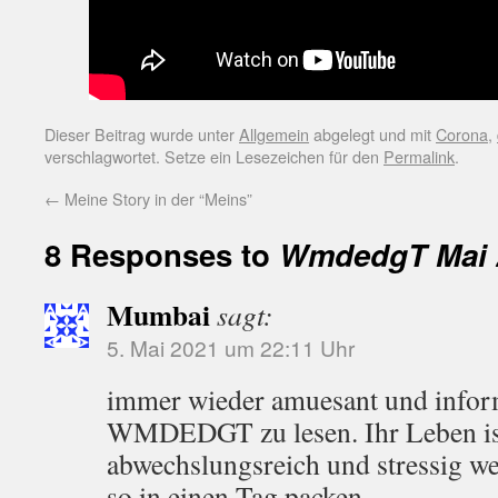
Dieser Beitrag wurde unter
Allgemein
abgelegt und mit
Corona
,
verschlagwortet. Setze ein Lesezeichen für den
Permalink
.
←
Meine Story in der “Meins”
8 Responses to
WmdedgT Mai 
Mumbai
sagt:
5. Mai 2021 um 22:11 Uhr
immer wieder amuesant und inform
WMDEDGT zu lesen. Ihr Leben ist
abwechslungsreich und stressig we
so in einen Tag packen