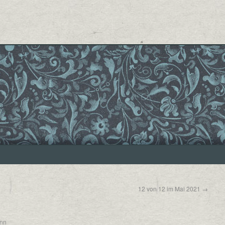
12 von 12 im Mai 2021
→
ann