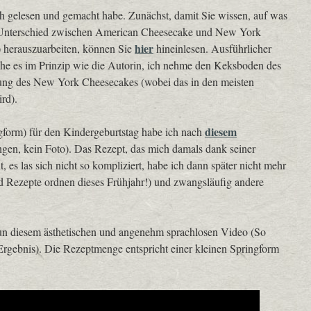
h gelesen und gemacht habe. Zunächst, damit Sie wissen, auf was
n Unterschied zwischen American Cheesecake und New York
hier
!) herauszuarbeiten, können Sie
hineinlesen. Ausführlicher
ache es im Prinzip wie die Autorin, ich nehme den Keksboden des
ung des New York Cheesecakes (wobei das in den meisten
rd).
diesem
gform) für den Kindergeburtstag habe ich nach
gen, kein Foto). Das Rezept, das mich damals dank seiner
, es las sich nicht so kompliziert, habe ich dann später nicht mehr
d Rezepte ordnen dieses Frühjahr!) und zwangsläufig andere
nun diesem ästhetischen und angenehm sprachlosen Video (So
rgebnis). Die Rezeptmenge entspricht einer kleinen Springform