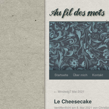
Au fil des mots
Startseite
Über mich
Kontakt
←
WmdedgT Mai 2021
Le Cheesecake
Veröffentlicht am
8. Mai 2021
von
Christj