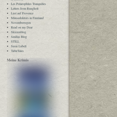
Les Polarophiles Tranquilles
Letters from Rungholt
Lust auf Provence
Mäusedoktors in Finnland
Novemberregen
Read on my Dear
Skizzenblog
Smillas Blog
STILL
Susie Lubell
TableTales
Meine Krimis