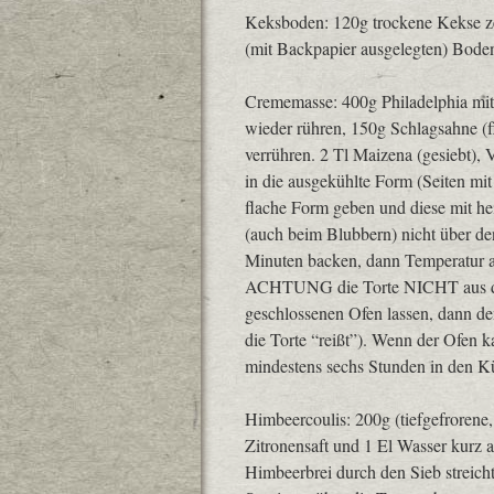
Keksboden: 120g trockene Kekse ze
(mit Backpapier ausgelegten) Bode
Crememasse: 400g Philadelphia mit
wieder rühren, 150g Schlagsahne (f
verrühren. 2 Tl Maizena (gesiebt), 
in die ausgekühlte Form (Seiten mi
flache Form geben und diese mit he
(auch beim Blubbern) nicht über den
Minuten backen, dann Temperatur 
ACHTUNG die Torte NICHT aus de
geschlossenen Ofen lassen, dann de
die Torte “reißt”). Wenn der Ofen k
mindestens sechs Stunden in den Kü
Himbeercoulis: 200g (tiefgefrorene
Zitronensaft und 1 El Wasser kurz 
Himbeerbrei durch den Sieb streicht