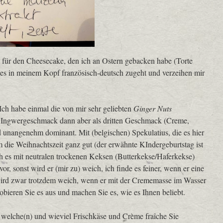
el für den Cheesecake, den ich an Ostern gebacken habe (Torte
e es in meinem Kopf französisch-deutsch zugeht und verzeihen mir
ch habe einmal die von mir sehr geliebten
Ginger Nuts
 Ingwergeschmack dann aber als dritten Geschmack (Creme,
 unangenehm dominant. Mit (belgischen) Spekulatius, die es hier
um die Weihnachtszeit ganz gut (der erwähnte KIndergeburtstag ist
 es mit neutralen trockenen Keksen (Butterkekse/Haferkekse)
, sonst wird er (mir zu) weich, ich finde es feiner, wenn er eine
 wird zwar trotzdem weich, wenn er mit der Crememasse im Wasser
robieren Sie es aus und machen Sie es, wie es Ihnen beliebt.
welche(n) und wieviel Frischkäse und Crème fraîche Sie