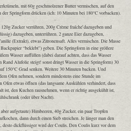
rkrümeln, mit 60g geschmolzener Butter vermischen, auf den
n der Springform drücken (ich: 10 Minuten bei 180°C vorbacken).
 120g Zucker verrühren, 200g Crème fraîche dazugeben und
lüssig) dazugeben, unterrühren. 2 ganze Eier dazugeben,
Vanille (Extrakt), etwas Zitronensaft. Alles vermischen. Die Masse
t Backpapier “beklebt”) geben. Die Springform in eine größere
ißem Wasser auffüllen (dabei darauf achten, dass das Wasser
 Rand Alufolie steigt! sonst dringt Wasser in die Springform) 30
auf 150°C Grad senken. Weitere 30 Minuten backen. Und
m Ofen nehmen, sondern mindestens eine Stunde im
n Ofen etwas öffnen (das langsame Auskühlen verhindert, dass
alt ist, den Kuchen rausnehmen, wenn er richtig ausgekühlt ist,
hlschrank (oder über Nacht).
, aber aufgetaute) Himbeeren, 40g Zucker, ein paar Tropfen
aufkochen, dann durch einen Sieb streichen. Je länger man den
, desto dickflüssiger wird der Coulis. Den Coulis kurz vor dem