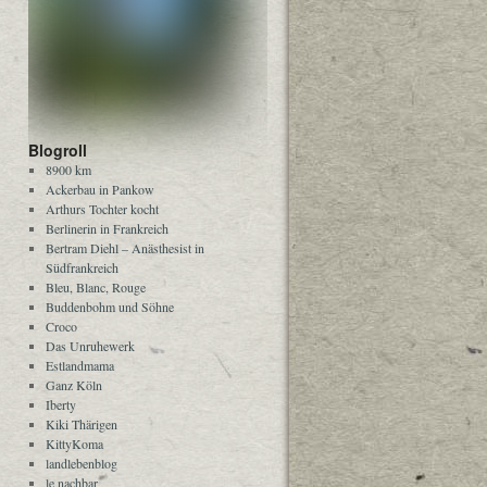
Blogroll
8900 km
Ackerbau in Pankow
Arthurs Tochter kocht
Berlinerin in Frankreich
Bertram Diehl – Anästhesist in
Südfrankreich
Bleu, Blanc, Rouge
Buddenbohm und Söhne
Croco
Das Unruhewerk
Estlandmama
Ganz Köln
Iberty
Kiki Thärigen
KittyKoma
landlebenblog
le nachbar