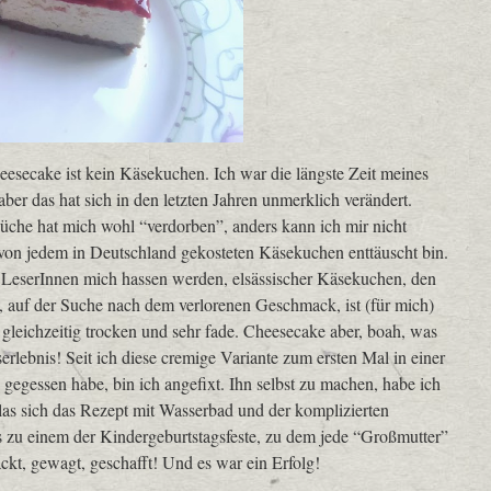
esecake ist kein Käsekuchen. Ich war die längste Zeit meines
er das hat sich in den letzten Jahren unmerklich verändert.
Küche hat mich wohl “verdorben”, anders kann ich mir nicht
i von jedem in Deutschland gekosteten Käsekuchen enttäuscht bin.
LeserInnen mich hassen werden, elsässischer Käsekuchen, den
, auf der Suche nach dem verlorenen Geschmack, ist (für mich)
 gleichzeitig trocken und sehr fade. Cheesecake aber, boah, was
lebnis! Seit ich diese cremige Variante zum ersten Mal in einer
gegessen habe, bin ich angefixt. Ihn selbst zu machen, habe ich
las sich das Rezept mit Wasserbad und der komplizierten
es zu einem der Kindergeburtstagsfeste, zu dem jede “Großmutter”
t, gewagt, geschafft! Und es war ein Erfolg!