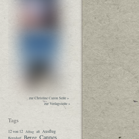
zur Christine Cazon Seite »
zur Verlagsseite »
Tags
Ausflug
12 von 12
Alltag
alt
Cannes
Berge
Bergdorf