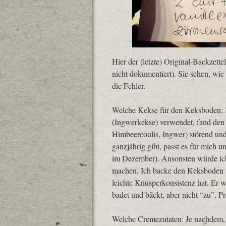
Hier der (letzte) Original-Backzett
nicht dokumentiert). Sie sehen, wi
die Fehler.
Welche Kekse für den Keksboden: I
(Ingwerkekse) verwendet, fand den
Himbeercoulis, Ingwer) störend und
ganzjährig gibt, passt es für mich 
im Dezember). Ansonsten würde ich
machen. Ich backe den Keksboden vor
leichte Knusperkonsistenz hat. Er
badet und bäckt, aber nicht “zu”. P
Welche Cremezutaten: Je nachdem, 