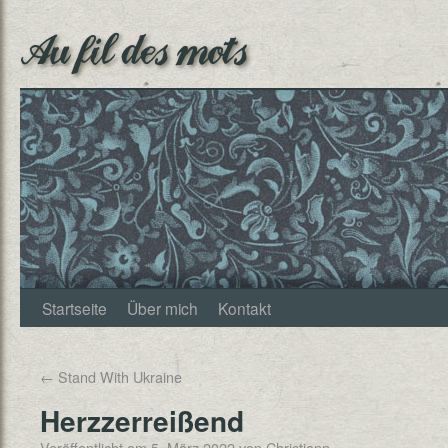
Au fil des mots
Startseite
Über mich
Kontakt
←
Stand With Ukraine
Herzzerreißend
Veröffentlicht am
5. März 2022
von
Christjann