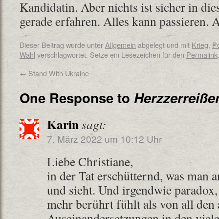
Kandidatin. Aber nichts ist sicher in die
gerade erfahren. Alles kann passieren.
Dieser Beitrag wurde unter
Allgemein
abgelegt und mit
Krieg
,
Po
Wahl
verschlagwortet. Setze ein Lesezeichen für den
Permalink
←
Stand With Ukraine
One Response to
Herzzerreiße
Karin
sagt:
7. März 2022 um 10:12 Uhr
Liebe Christiane,
in der Tat erschütternd, was man 
und sieht. Und irgendwie paradox, 
mehr berührt fühlt als von all den
Auseinandersetzungen in den viel