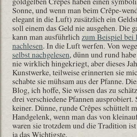
goldgelben Crêpes haben einen symbol
Sonne, und wenn man beim Crêpe-wend
elegant in die Luft) zusätzlich ein Gelds
soll einem das Geld nie ausgehen. Die 
kann man ausführlich
zum Beispiel bei
nachlesen
. In die Luft werfen. Von weg
selbst nachgelesen
, dünn und rund habe
nie wirklich hingekriegt, aber dieses Ja
Kunstwerke, teilweise erinnerten sie mi
schabte sie mühsam aus der Pfanne. Dies 
Blog, ich hoffe, Sie wissen das zu schät
drei verschiedene Pfannen ausprobiert. 
keiner. Dünne, runde Crêpes schüttelt 
Handgelenk, wenn man das von kleinauf 
waren sie trotzdem und die Tradition ist
ja das Wichtigste.