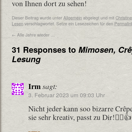
von Ihnen dort zu sehen!
Dieser Beitrag wurde unter
Allgemein
abgelegt und mit
Christin
Lesen
verschlagwortet. Setze ein Lesezeichen für den
Permalin
←
Alle Jahre wieder …
31 Responses to
Mimosen, Crê
Lesung
Irm
sagt:
3. Februar 2023 um 09:03 Uhr
Nicht jeder kann soo bizarre Crêpe
sie sehr kreativ, passt zu Dir!🙋‍♀️