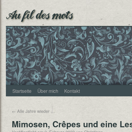
Au fil des mots
Startseite
Über mich
Kontakt
←
Alle Jahre wieder …
Mimosen, Crêpes und eine Le
Veröffentlicht am
2. Februar 2023
von
Christjann