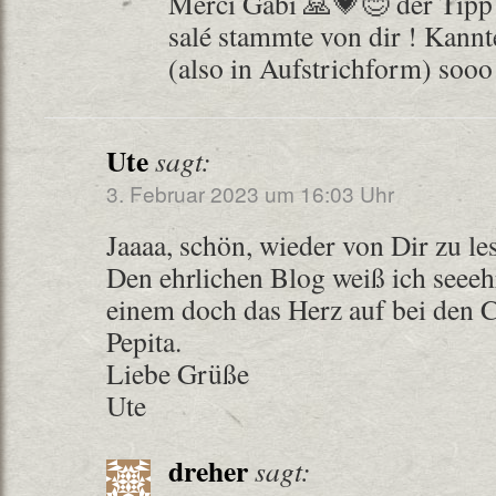
Merci Gabi 🙏💗😊 der Tipp
salé stammte von dir ! Kannte
(also in Aufstrichform) soo
Ute
sagt:
3. Februar 2023 um 16:03 Uhr
Jaaaa, schön, wieder von Dir zu le
Den ehrlichen Blog weiß ich seeehr
einem doch das Herz auf bei den 
Pepita.
Liebe Grüße
Ute
dreher
sagt: