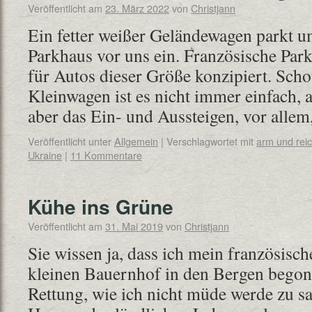
Veröffentlicht am
23. März 2022
von
Christjann
Ein fetter weißer Geländewagen parkt u
Parkhaus vor uns ein. Französische Par
für Autos dieser Größe konzipiert. Sch
Kleinwagen ist es nicht immer einfach, a
aber das Ein- und Aussteigen, vor alle
Veröffentlicht unter
Allgemein
|
Verschlagwortet mit
arm und rei
Ukraine
|
11 Kommentare
Kühe ins Grüne
Veröffentlicht am
31. Mai 2019
von
Christjann
Sie wissen ja, dass ich mein französisc
kleinen Bauernhof in den Bergen bego
Rettung, wie ich nicht müde werde zu s