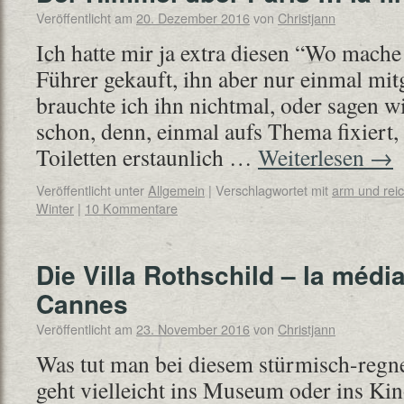
Veröffentlicht am
20. Dezember 2016
von
Christjann
Ich hatte mir ja extra diesen “Wo mache 
Führer gekauft, ihn aber nur einmal mi
brauchte ich ihn nichtmal, oder sagen wir
schon, denn, einmal aufs Thema fixiert, 
Toiletten erstaunlich …
Weiterlesen
→
Veröffentlicht unter
Allgemein
|
Verschlagwortet mit
arm und rei
Winter
|
10 Kommentare
Die Villa Rothschild – la médi
Cannes
Veröffentlicht am
23. November 2016
von
Christjann
Was tut man bei diesem stürmisch-regn
geht vielleicht ins Museum oder ins Kin