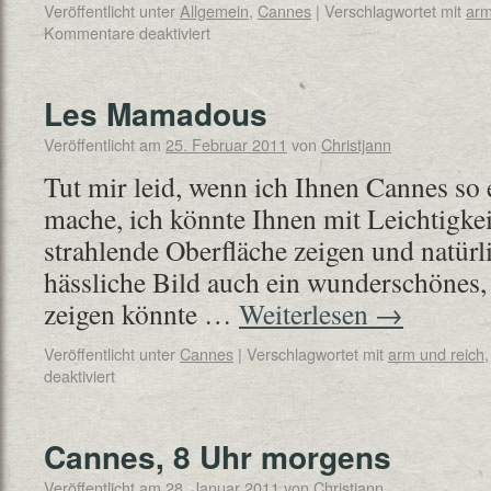
Veröffentlicht unter
Allgemein
,
Cannes
|
Verschlagwortet mit
arm
Kommentare deaktiviert
Les Mamadous
Veröffentlicht am
25. Februar 2011
von
Christjann
Tut mir leid, wenn ich Ihnen Cannes so
mache, ich könnte Ihnen mit Leichtigkei
strahlende Oberfläche zeigen und natürli
hässliche Bild auch ein wunderschönes,
zeigen könnte …
Weiterlesen
→
Veröffentlicht unter
Cannes
|
Verschlagwortet mit
arm und reich
deaktiviert
Cannes, 8 Uhr morgens
Veröffentlicht am
28. Januar 2011
von
Christjann