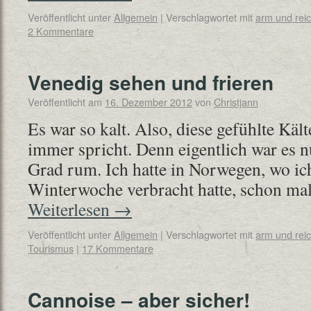
Veröffentlicht unter
Allgemein
|
Verschlagwortet mit
arm und rei
2 Kommentare
Venedig sehen und frieren
Veröffentlicht am
16. Dezember 2012
von
Christjann
Es war so kalt. Also, diese gefühlte Käl
immer spricht. Denn eigentlich war es 
Grad rum. Ich hatte in Norwegen, wo i
Winterwoche verbracht hatte, schon m
Weiterlesen
→
Veröffentlicht unter
Allgemein
|
Verschlagwortet mit
arm und rei
Tourismus
|
17 Kommentare
Cannoise – aber sicher!