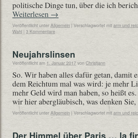
politische Dinge tun, über die ich beri
Weiterlesen
→
Veröffentlicht unter
Allgemein
|
Verschlagwortet mit
arm und rei
Wahl
|
3 Kommentare
Neujahrslinsen
Veröffentlicht am
1. Januar 2017
von
Christjann
So. Wir haben alles dafür getan, damit 
dem Reichtum mal was wird: je mehr Lin
mehr Geld wird man haben, so heißt es. 
wir hier abergläubisch, was denken Sie
Veröffentlicht unter
Allgemein
|
Verschlagwortet mit
arm und rei
Der Himmel über Paris … la fi