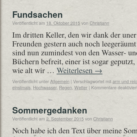
Fundsachen
Veröffentlicht am
18. Oktober 2015
von
Christjann
Im dritten Keller, den wir dank der une
Freunden gestern auch noch leegeräumt h
sind nun zumindest von den Wasser- u
Büchern befreit, einer ist sogar geputzt,
wie alt wir …
Weiterlesen
→
Veröffentlicht unter
Allgemein
|
Verschlagwortet mit
arm und rei
einstmals
,
Hochwasser
,
Regen
,
Wetter
|
Kommentare deaktivier
Sommergedanken
Veröffentlicht am
2. September 2015
von
Christjann
Noch habe ich den Text über meine Som