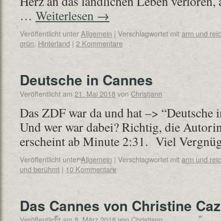
Herz an das ländlichen Leben verloren, 
…
Weiterlesen
→
Veröffentlicht unter
Allgemein
|
Verschlagwortet mit
arm und rei
grün
,
Hinterland
|
2 Kommentare
Deutsche in Cannes
Veröffentlicht am
21. Mai 2018
von
Christjann
Das ZDF war da und hat –> “Deutsche i
Und wer war dabei? Richtig, die Autorin
erscheint ab Minute 2:31. Viel Vergn
Veröffentlicht unter
Allgemein
|
Verschlagwortet mit
arm und rei
und berühmt
|
10 Kommentare
Das Cannes von Christine Ca
Veröffentlicht am
8. März 2018
von
Christjann