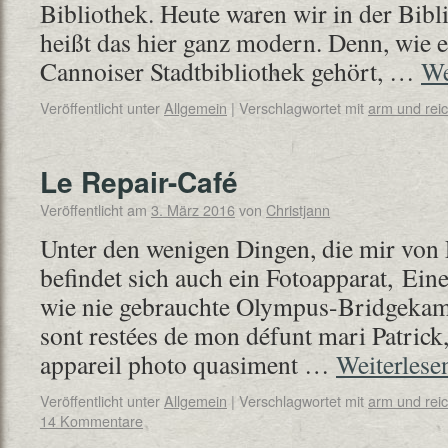
Bibliothek. Heute waren wir in der Bib
heißt das hier ganz modern. Denn, wie es
Cannoiser Stadtbibliothek gehört, …
We
Veröffentlicht unter
Allgemein
|
Verschlagwortet mit
arm und rei
Le Repair-Café
Veröffentlicht am
3. März 2016
von
Christjann
Unter den wenigen Dingen, die mir von P
befindet sich auch ein Fotoapparat, Eine
wie nie gebrauchte Olympus-Bridgekam
sont restées de mon défunt mari Patrick,
appareil photo quasiment …
Weiterles
Veröffentlicht unter
Allgemein
|
Verschlagwortet mit
arm und rei
14 Kommentare