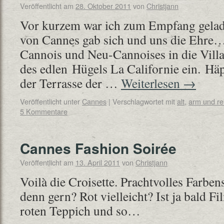
Veröffentlicht am
28. Oktober 2011
von
Christjann
Vor kurzem war ich zum Empfang gelad
von Cannes gab sich und uns die Ehre…
Cannois und Neu-Cannoises in die Vil
des edlen Hügels La Californie ein. H
der Terrasse der …
Weiterlesen
→
Veröffentlicht unter
Cannes
|
Verschlagwortet mit
alt
,
arm und re
5 Kommentare
Cannes Fashion Soirée
Veröffentlicht am
13. April 2011
von
Christjann
Voilà die Croisette. Prachtvolles Farben
denn gern? Rot vielleicht? Ist ja bald F
roten Teppich und so…