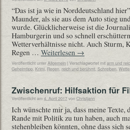
“Das ist ja wie in Norddeutschland hier”
Maunder, als sie aus dem Auto stieg un
wurde. Glücklicherweise ist die Journal
Hamburgerin und so schnell erschüttern 
Wetterverhältnisse nicht. Auch Sturm, 
Regen …
Weiterlesen
→
Veröffentlicht unter
Allgemein
|
Verschlagwortet mit
arm und rei
Geheimtipp
,
Krimi
,
Regen
,
reich und berühmt
,
Schreiben
,
Wette
Zwischenruf: Hilfsaktion für Fi
Veröffentlicht am
4. April 2017
von
Christjann
Ich wünschte mir ja, dass meine Texte, 
Rande mit Politik zu tun haben, auch ma
stehenbleiben könnten, ohne dass sich s