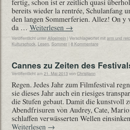
fertig, schon ist er zeitlich quasi überhol
bereits wieder la rentrée, Schulanfang 
den langen Sommerferien. Allez! On y v
da …
Weiterlesen
→
Veröffentlicht unter
Allgemein
|
Verschlagwortet mit
arm und rei
Kulturschock
,
Lesen
,
Sommer
|
8 Kommentare
Cannes zu Zeiten des Festival
Veröffentlicht am
21. Mai 2013
von
Christjann
Regen. Jedes Jahr zum Filmfestival reg
sie dieses Jahr auch ein riesiges transp
die Stufen gebaut. Damit die kunstvoll z
Abendfrisuren von Audrey, Cate, Marion
schlaffen verwässerten Wellen einsinke
Weiterlesen
→