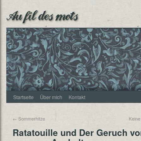
Au fil des mots
Startseite
Über mich
Kontakt
←
Sommerhitze
Keine
Ratatouille und Der Geruch v