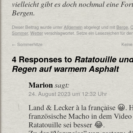
vielleicht gibt es doch nochmal eine Fo
Bergen.
Dieser Beitrag wurde unter
Allgemein
abgelegt und mit
Berge
,
C
Sommer
,
Wetter
verschlagwortet. Setze ein Lesezeichen für de
←
Sommerhitze
Keine
4 Responses to
Ratatouille un
Regen auf warmem Asphalt
Marion
sagt:
24. August 2023 um 12:32 Uhr
Land & Lecker à la française 😀. H
französische Macho in dem Video d
Ratatouille sei besser 😂.