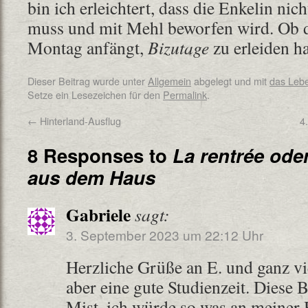
bin ich erleichtert, dass die Enkelin ni
muss und mit Mehl beworfen wird. Ob d
Montag anfängt,
Bizutage
zu erleiden ha
Dieser Beitrag wurde unter
Allgemein
abgelegt und mit
das Leb
Setze ein Lesezeichen für den
Permalink
.
←
Hinterland-Ausflug
4
8 Responses to
La rentrée ode
aus dem Haus
Gabriele
sagt:
3. September 2023 um 22:12 Uhr
Herzliche Grüße an E. und ganz vi
aber eine gute Studienzeit. Diese B
Mist, ich würde so was an meiner