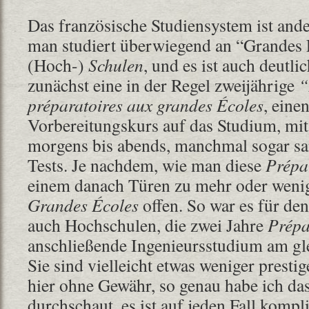
Das französische Studiensystem ist ande
man studiert überwiegend an “Grandes É
(Hoch-)
Schulen
, und es ist auch deutli
zunächst eine in der Regel zweijährige
“
préparatoires aux grandes Écoles
, eine
Vorbereitungskurs auf das Studium, mit
morgens bis abends, manchmal sogar sa
Tests. Je nachdem, wie man diese
Prépa
einem danach Türen zu mehr oder weni
Grandes Écoles
offen. So war es für den
auch Hochschulen, die zwei Jahre
Prép
anschließende Ingenieursstudium am gle
Sie sind vielleicht etwas weniger prestig
hier ohne Gewähr, so genau habe ich da
durchschaut, es ist auf jeden Fall kompliz