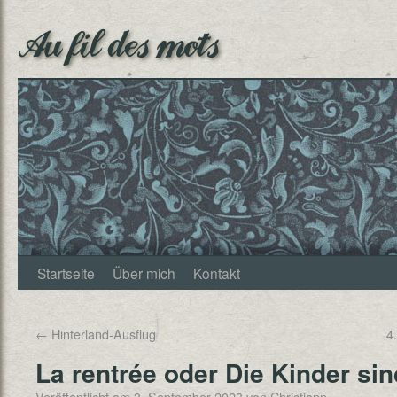
Au fil des mots
Startseite
Über mich
Kontakt
←
Hinterland-Ausflug
4
La rentrée oder Die Kinder s
Veröffentlicht am
3. September 2023
von
Christjann