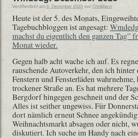
Veröffentlicht am
5. Dezember 2023
von
Christjann
Heute ist der 5. des Monats, Eingeweiht
Tagebuchbloggen ist angesagt:
Wmdedgt
machst du eigentlich den ganzen Tag” fr
Monat wieder.
Gegen halb acht wache ich auf. Es regne
rauschende Autoverkehr, den ich hinter
Fenstern und Fensterläden wahrnehme, 
trockener Straße an. Es hat mehrere Tag
Bergdorf hingegen geschneit und der Sc
Alles ist seither ungewiss. Für Donners
dort nämlich erneut Schnee angekündig
Weihnachtsmarkt absagen oder nicht, wu
diskutiert. Ich suche im Handy nach ei