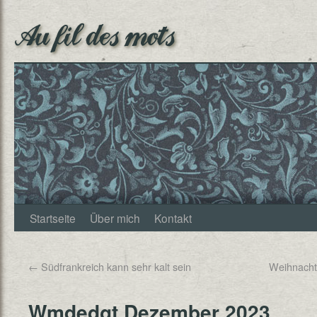
Au fil des mots
Startseite
Über mich
Kontakt
←
Südfrankreich kann sehr kalt sein
Weihnachts
Wmdedgt Dezember 2023