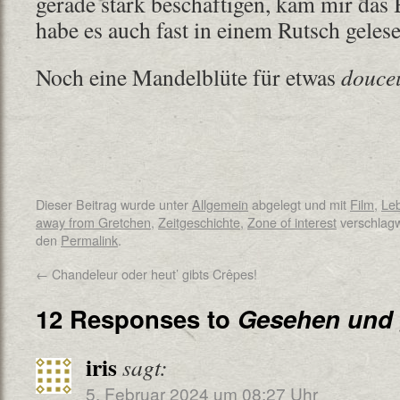
gerade stark beschäftigen, kam mir das
habe es auch fast in einem Rutsch gelese
Noch eine Mandelblüte für etwas
douce
Dieser Beitrag wurde unter
Allgemein
abgelegt und mit
Film
,
Le
away from Gretchen
,
Zeitgeschichte
,
Zone of interest
verschlagw
den
Permalink
.
←
Chandeleur oder heut’ gibts Crêpes!
12 Responses to
Gesehen und 
iris
sagt:
5. Februar 2024 um 08:27 Uhr