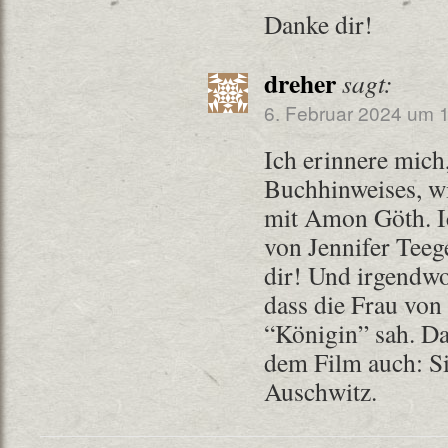
Danke dir!
dreher
sagt:
6. Februar 2024 um 
Ich erinnere mich
Buchhinweises, wi
mit Amon Göth. I
von Jennifer Teege
dir! Und irgendwo
dass die Frau von
“Königin” sah. D
dem Film auch: Si
Auschwitz.