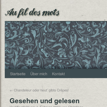
Au fil des mots
Startseite
Über mich
Kontakt
←
Chandeleur oder heut’ gibts Crêpes!
Gesehen und gelesen
Veröffentlicht am
4. Februar 2024
von
Christjann