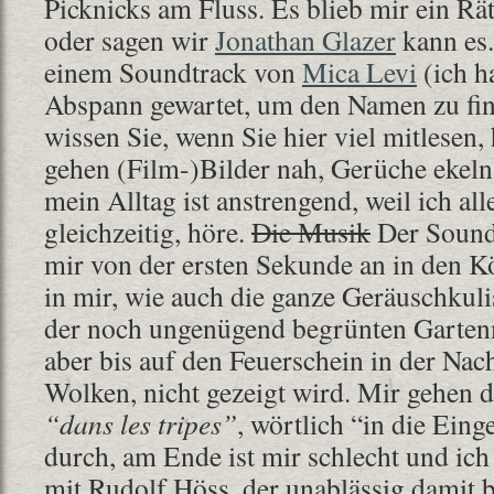
Picknicks am Fluss. Es blieb mir ein Rä
oder sagen wir
Jonathan Glazer
kann es
einem Soundtrack von
Mica Levi
(ich h
Abspann gewartet, um den Namen zu find
wissen Sie, wenn Sie hier viel mitlesen,
gehen (Film-)Bilder nah, Gerüche ekeln
mein Alltag ist anstrengend, weil ich all
gleichzeitig, höre.
Die Musik
Der Soundt
mir von der ersten Sekunde an in den Kö
in mir, wie auch die ganze Geräuschkuli
der noch ungenügend begrünten Garten
aber bis auf den Feuerschein in der Nac
Wolken, nicht gezeigt wird. Mir gehen 
“dans les tripes”
, wörtlich “in die Ein
durch, am Ende ist mir schlecht und ich
mit Rudolf Höss, der unablässig damit b