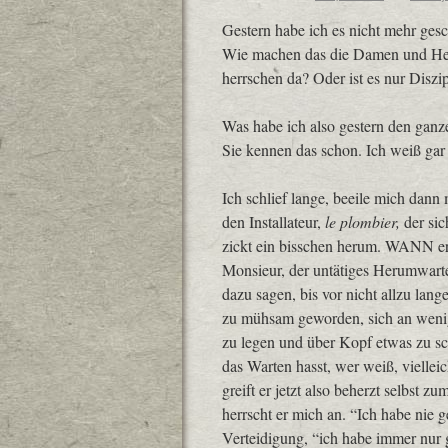
Gestern habe ich es nicht mehr gesc
Wie machen das die Damen und Herr
herrschen da? Oder ist es nur Diszip
Was habe ich also gestern den ganz
Sie kennen das schon. Ich weiß gar 
Ich schlief lange, beeile mich dan
den Installateur,
le plombier,
der sic
zickt ein bisschen herum. WANN er j
Monsieur, der untätiges Herumwarte
dazu sagen, bis vor nicht allzu lange
zu mühsam geworden, sich an wenig
zu legen und über Kopf etwas zu sc
das Warten hasst, wer weiß, viellei
greift er jetzt also beherzt selbst
herrscht er mich an. “Ich habe nie 
Verteidigung, “ich habe immer nur