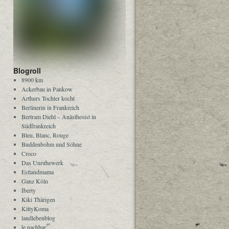
Blogroll
8900 km
Ackerbau in Pankow
Arthurs Tochter kocht
Berlinerin in Frankreich
Bertram Diehl – Anästhesist in
Südfrankreich
Bleu, Blanc, Rouge
Buddenbohm und Söhne
Croco
Das Unruhewerk
Estlandmama
Ganz Köln
Iberty
Kiki Thärigen
KittyKoma
landlebenblog
le nachbar