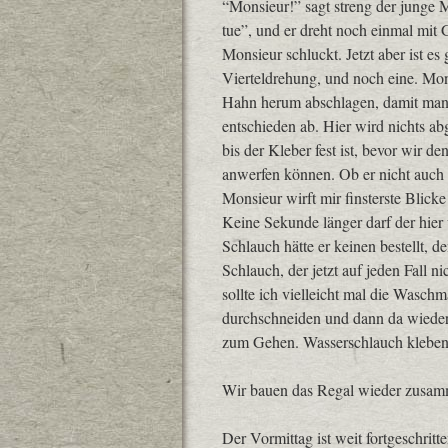
“Monsieur!” sagt streng der junge 
tue”, und er dreht noch einmal mit
Monsieur schluckt. Jetzt aber ist es
Vierteldrehung, und noch eine. Mon
Hahn herum abschlagen, damit man z
entschieden ab. Hier wird nichts ab
bis der Kleber fest ist, bevor wir
anwerfen können. Ob er nicht auch 
Monsieur wirft mir finsterste Blick
Keine Sekunde länger darf der hier 
Schlauch hätte er keinen bestellt, d
Schlauch, der jetzt auf jeden Fall 
sollte ich vielleicht mal die Waschm
durchschneiden und dann da wieder a
zum Gehen. Wasserschlauch kleben
Wir bauen das Regal wieder zusamm
Der Vormittag ist weit fortgeschrit