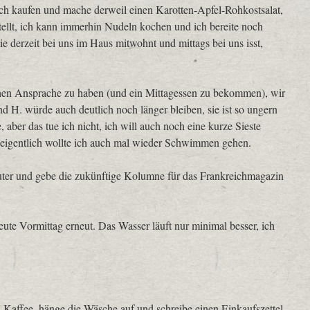
ch kaufen und mache derweil einen Karotten-Apfel-Rohkostsalat,
ellt, ich kann immerhin Nudeln kochen und ich bereite noch
ie derzeit bei uns im Haus mitwohnt und mittags bei uns isst,
schen Ansprache zu haben (und ein Mittagessen zu bekommen), wir
 und H. würde auch deutlich noch länger bleiben, sie ist so ungern
, aber das tue ich nicht, ich will auch noch eine kurze Sieste
eigentlich wollte ich auch mal wieder Schwimmen gehen.
uter und gebe die zukünftige Kolumne für das Frankreichmagazin
te Vormittag erneut. Das Wasser läuft nur minimal besser, ich
 Kaffee, hänge die Wäsche auf und schreibe einen Einkaufszettel.