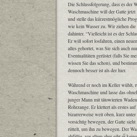
Die Schlussfolgerung, dass es der 
Waschmaschine will der Gatte jetzt
und stelle das kürzestmögliche Prog
wie kein Wasser zu. Wir ziehen die
dahinter. “Vielleicht ist es der Schl
Er will sofort losfahren, einen neu
alles gehortet, was Sie sich auch nu
Eventualitäten gerüstet (falls Sie
wissen Sie das schon), und bestimm
dennoch besser ist als der hier.
Während er noch im Keller wühlt, r
Waschmaschine und lasse das ohnehi
junger Mann mit tätowierten Waden,
Rohrzange. Er klettert als erstes au
bizarrerweise weit oben, kurz unter
vorsichtig bewegen, der Gatte sieht
rüttelt, um ihn zu bewegen. Der Wa
abfällig, vor allem aber gibt er ke