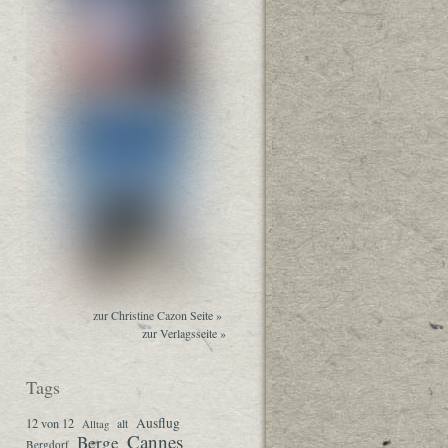
zur Christine Cazon Seite »
zur Verlagsseite »
Tags
Ausflug
12 von 12
Alltag
alt
Cannes
Berge
Bergdorf