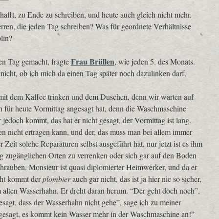
hafft, zu Ende zu schreiben, und heute auch gleich nicht mehr.
en, die jeden Tag schreiben? Was für geordnete Verhältnisse
lin?
Frau Brüllen
en Tag gemacht, fragte
, wie jeden 5. des Monats.
nicht, ob ich mich da einen Tag später noch dazulinken darf.
n mit dem Kaffee trinken und dem Duschen, denn wir warten auf
h für heute Vormittag angesagt hat, denn die Waschmaschine
edoch kommt, das hat er nicht gesagt, der Vormittag ist lang.
n nicht ertragen kann, und der, das muss man bei allem immer
r Zeit solche Reparaturen selbst ausgeführt hat, nur jetzt ist es ihm
 zugänglichen Orten zu verrenken oder sich gar auf den Boden
hrauben, Monsieur ist quasi diplomierter Heimwerker, und da er
cht kommt der
plombier
auch gar nicht, das ist ja hier nie so sicher,
 zum alten Wasserhahn. Er dreht daran herum. “Der geht doch noch”,
gesagt, dass der Wasserhahn nicht gehe”, sage ich zu meiner
 gesagt, es kommt kein Wasser mehr in der Waschmaschine an!”