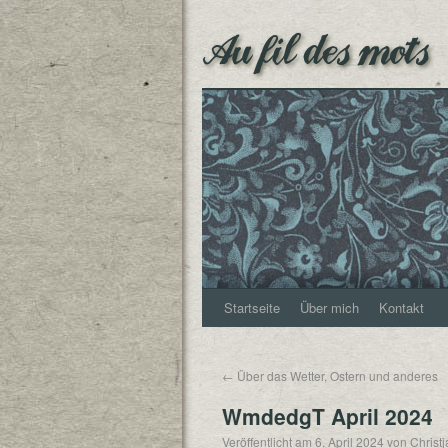
Au fil des mots
Startseite
Über mich
Kontakt
←
Über das Wetter, Ostern und anderes
WmdedgT April 2024
Veröffentlicht am
6. April 2024
von
Christ