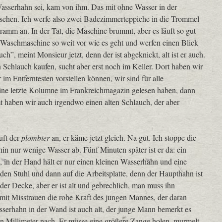
Wasserhahn sei, kam von ihm. Das mit ohne Wasser in der
 sehen. Ich werfe also zwei Badezimmerteppiche in die Trommel
ramm an. In der Tat, die Maschine brummt, aber es läuft so gut
 Waschmaschine so weit vor wie es geht und werfen einen Blick
auch”, meint Monsieur jetzt, denn der ist abgeknickt, alt ist er auch.
en Schlauch kaufen, sucht aber erst noch im Keller. Dort haben wir
r im Entferntesten vorstellen können, wir sind für alle
 meine letzte Kolumne im Frankreichmagazin gelesen haben, dann
t haben wir auch irgendwo einen alten Schlauch, der aber
uft der
plombier
an, er käme jetzt gleich. Na gut. Ich stoppe die
n nur wenige Wasser ab. Fünf Minuten später ist er da: ein
 in der Hand hält er nur einen kleinen Wasserhahn und eine
f den Stuhl und dann auf die Arbeitsplatte, denn der Haupthahn ist
 der Decke, aber er ist alt und gebrechlich, man muss ihn
 mit Misstrauen die rohe Kraft des jungen Mannes, der daran
sserhahn in der Wand ist auch alt, der junge Mann bemerkt es
inen Millimeter nach. Er müsse eine größere Zange holen, murmelt