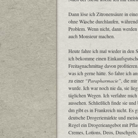
Dann löse ich Zitronensäure in ein
ohne Wäsche durchlaufen, während ic
Problem. Wenn nicht, dann werden w
auch Monsieur machen.
Heute fahre ich mal wieder in den 
ich bekomme einen Einkaufsgutschein
Freitagnachmittag davon profitieren
was ich gerne hätte. So fahre ich a
zu einer
“Parapharmacie”
, die mi
wurde. Ich war noch nie da, sie lie
täglichen Wegen. Ich verfahre mich 
aussehen. Schließlich finde sie un
dm gibt es in Frankreich nicht. Es 
deutsche Drogeriemärkte und meiste
Regel ein Drogerieangebot mit Pfla
Cremes, Lotions, Deos, Duschgels