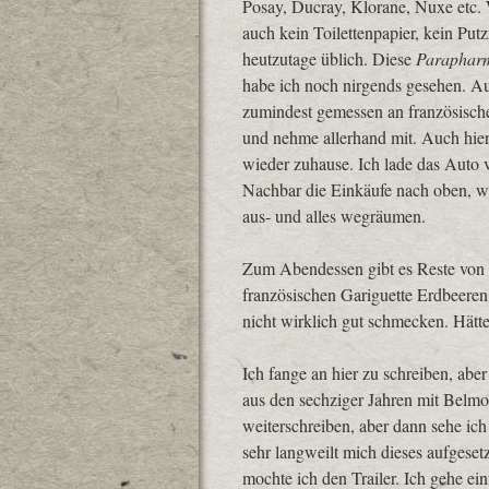
Posay, Ducray, Klorane, Nuxe etc. W
auch kein Toilettenpapier, kein Put
heutzutage üblich. Diese
Paraphar
habe ich noch nirgends gesehen. A
zumindest gemessen an französisch
und nehme allerhand mit. Auch hier 
wieder zuhause. Ich lade das Auto 
Nachbar die Einkäufe nach oben, wä
aus- und alles wegräumen.
Zum Abendessen gibt es Reste von 
französischen Gariguette Erdbeeren
nicht wirklich gut schmecken. Hätte
Ich fange an hier zu schreiben, ab
aus den sechziger Jahren mit Belmo
weiterschreiben, aber dann sehe ich
sehr langweilt mich dieses aufgesetz
mochte ich den Trailer. Ich gehe ein