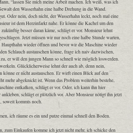
Mann, “lassen Sie mich meine Arbeit machen. Ich weiß, was ich
 Gewalt den Wasserhahn eine halbe Drehung in die Wand.
 gut. Oder nein, doch nicht, der Wasserhahn leckt, noch mal eine
sieur ist dem Herzinfarkt nahe. Er könne die Kachel um den
ukünftig besser daran käme, schlägt er vor. Monsieur lehnt
geschlagen. Jetzt müssen wir nur noch eine halbe Stunde warten,
 den Haupthahn wieder öffnen und bevor wir die Maschine wieder
den Schlauch austauschen könne, frage ich naiv dazwischen,
e zu, er will den jungen Mann so schnell wie möglich loswerden.
werkeln. Glücklicherweise lehnt der auch ab, denn nein,
en könne er nicht austauschen. Er wirft einen Blick auf den
nicht mehr abgeknickt ist. Wenn das Problem weiterhin bestehe,
aschine entkalken, schlägt er vor. Oder, ich kann ihn hier
nkleben, schlägt er plötzlich vor. Aber Monsieur nötigt ihn jetzt
, soweit kommts noch.
en, ich räume es ein und putze einmal schnell den Boden.
ten, zum Einkaufen komme ich jetzt nicht mehr, ich schicke den