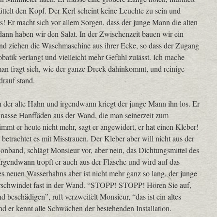
ttelt den Kopf. Der Kerl scheint keine Leuchte zu sein und
 Er macht sich vor allem Sorgen, dass der junge Mann die alten
ann haben wir den Salat. In der Zwischenzeit bauen wir ein
und ziehen die Waschmaschine aus ihrer Ecke, so dass der Zugang
batik verlangt und vielleicht mehr Gefühl zulässt. Ich mache
an fragt sich, wie der ganze Dreck dahinkommt, und reinige
drauf stand.
 der alte Hahn und irgendwann kriegt der junge Mann ihn los. Er
r nasse Hanffäden aus der Wand, die man seinerzeit zum
mt er heute nicht mehr, sagt er angewidert, er hat einen Kleber!
 betrachtet es mit Misstrauen. Der Kleber aber will nicht aus der
nband, schlägt Monsieur vor, aber nein, das Dichtungsmittel des
 Irgendwann tropft er auch aus der Flasche und wird auf das
neuen Wasserhahns aber ist nicht mehr ganz so lang, der junge
rschwindet fast in der Wand. “STOPP! STOPP! Hören Sie auf,
 beschädigen”, ruft verzweifelt Monsieur, “das ist ein altes
nd er kennt alle Schwächen der bestehenden Installation.