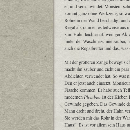
er, und verschwindet. Monsieur schü
kommt ganz ohne Werkzeug, so was!
Rohre in der Wand beschädigt und d
Regal ab, räumen es teilweise aus 
zum Hahn leichter ist, weniger Akro
hinter der Waschmaschine sauber, m
auch die Regalbretter und das, was 
Mit der größeren Zange bewegt sich
macht ihn sauber und zieht ein paa
Abdichten verwendet hat. So was nim
Den er jetzt auch einsetzt. Monsieur
Flasche kommen. Er habe auch Teflo
modernen
Plombier
ist der Kleber.
Gewinde gegeben. Das Gewinde des 
Mann dreht und dreht, der Hahn ve
Sie werden mir das Rohr in der Wand
Haus!” Es ist vor allem sein Haus u