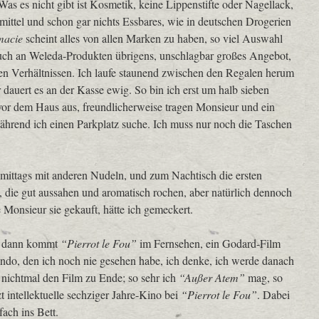
as es nicht gibt ist Kosmetik, keine Lippenstifte oder Nagellack,
zmittel und schon gar nichts Essbares, wie in deutschen Drogerien
macie
scheint alles von allen Marken zu haben, so viel Auswahl
uch an Weleda-Produkten übrigens, unschlagbar großes Angebot,
en Verhältnissen. Ich laufe staunend zwischen den Regalen herum
dauert es an der Kasse ewig. So bin ich erst um halb sieben
vor dem Haus aus, freundlicherweise tragen Monsieur und ein
hrend ich einen Parkplatz suche. Ich muss nur noch die Taschen
mittags mit anderen Nudeln, und zum Nachtisch die ersten
, die gut aussahen und aromatisch rochen, aber natürlich dennoch
 Monsieur sie gekauft, hätte ich gemeckert.
er dann kommt
“Pierrot le Fou”
im Fernsehen, ein Godard-Film
ndo, den ich noch nie gesehen habe, ich denke, ich werde danach
 nichtmal den Film zu Ende; so sehr ich
“Außer Atem”
mag, so
t intellektuelle sechziger Jahre-Kino bei
“Pierrot le Fou”
. Dabei
fach ins Bett.