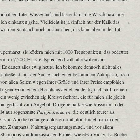
em halben Liter Wasser auf, und lasse damit die Waschmaschine
h einkaufen gehe. Vielleicht ist ja einfach nur der Kalk das
ir den Schlauch noch austauschen, das kann aber in der Tat
Supermarkt, sie ködern mich mit 1000 Treuepunkten, das bedeutet
 für 7,50€. Es ist entsprechend voll, alle wollen am
. Es dauert alles ewig heute. Ich bekomme dennoch nicht alles,
nschließend, auf der Suche nach einer bestimmten Zahnpasta, noch
r von allen Seiten wegen ihrer Größe und ihrer Preise empfohlen
gt irgendwo in einem Hochhausviertel, eindeutig nicht auf meinen
ein wenig zwischen zig Kreisverkehren, die für mich alle gleich
d bin geflasht vom Angebot. Drogeriemärkte wie Rossmann oder
gibt nur sogenannte
Parapharmacien
, die deutlich teurer als
ns an Apotheken angeschlossen sind; dort findet man in der
ster, Zahnpasta, Nahrungsergänzungsmittel, und vor allem
, Shampoos von französischen Firmen wie etwa Vichy, La Roche