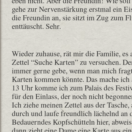
eben nicht. Aber die Freundin! Wie soll 
gehe zur Nervenstärkung erstmal ein Eis
die Freundin an, sie sitzt im Zug zum F
enttäuscht. Sehr.
Wieder zuhause, rät mir die Familie, es
Zettel “Suche Karten” zu versuchen. Der
immer gerne gebe, wenn man mich fragt
Karten kommen könnte. Das mache ich
13 Uhr komme ich zum Palais des Festiv
für den Einlass, der noch nicht begonnen
Ich ziehe meinen Zettel aus der Tasche,
durch und laufe freundlich lächelnd an 
Bedauerndes Kopfschütteln hier, abweis
dann zieht eine Dame eine Karte aus e