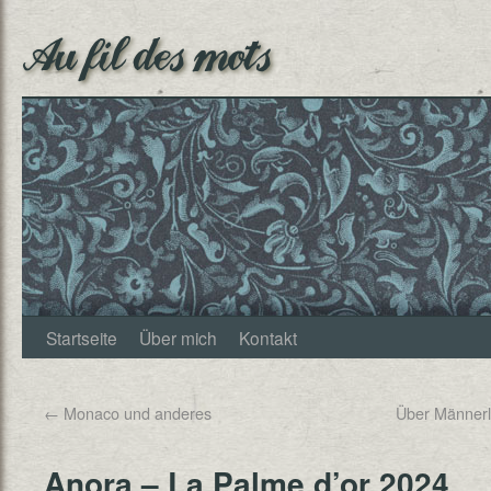
Au fil des mots
Startseite
Über mich
Kontakt
←
Monaco und anderes
Über Männerli
Anora – La Palme d’or 2024