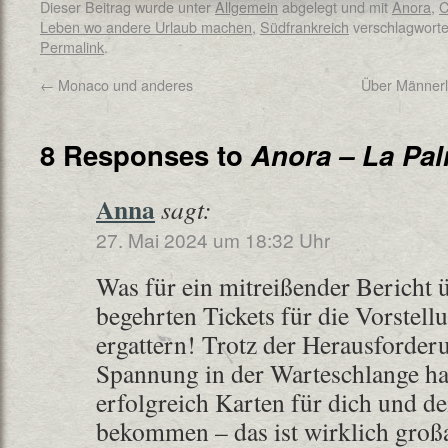
Dieser Beitrag wurde unter
Allgemein
abgelegt und mit
Anora
,
C
Leben wo andere Urlaub machen
,
Südfrankreich
verschlagworte
Permalink
.
←
Monaco und anderes
Über Männerli
8 Responses to
Anora – La Pal
Anna
sagt:
27. Mai 2024 um 18:32 Uhr
Was für ein mitreißender Bericht 
begehrten Tickets für die Vorstel
ergattern! Trotz der Herausforder
Spannung in der Warteschlange h
erfolgreich Karten für dich und d
bekommen – das ist wirklich groß