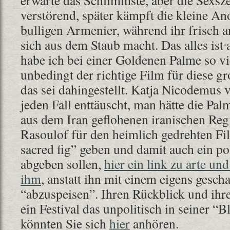
verstörend, später kämpft die kleine An
bulligen Armenier, während ihr frisch 
sich aus dem Staub macht. Das alles ist
habe ich bei einer Goldenen Palme so vi
unbedingt der richtige Film für diese g
das sei dahingestellt. Katja Nicodemus 
jeden Fall enttäuscht, man hätte die Palm
aus dem Iran geflohenen iranischen R
Rasoulof für den heimlich gedrehten Fi
sacred fig” geben und damit auch ein po
abgeben sollen,
hier ein link zu arte un
ihm
, anstatt ihn mit einem eigens gesch
“abzuspeisen”. Ihren Rückblick und ihr
ein Festival das unpolitisch in seiner “Bl
könnten Sie sich
hier
anhören.