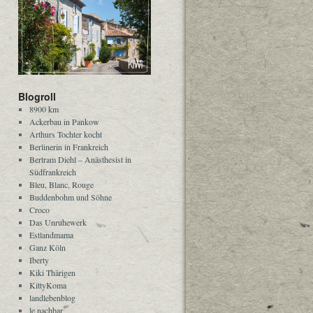
Blogroll
8900 km
Ackerbau in Pankow
Arthurs Tochter kocht
Berlinerin in Frankreich
Bertram Diehl – Anästhesist in
Südfrankreich
Bleu, Blanc, Rouge
Buddenbohm und Söhne
Croco
Das Unruhewerk
Estlandmama
Ganz Köln
Iberty
Kiki Thärigen
KittyKoma
landlebenblog
le nachbar