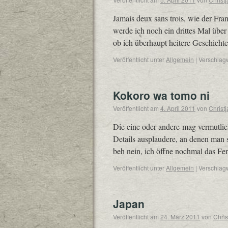
Jamais deux sans trois, wie der Fra
werde ich noch ein drittes Mal übe
ob ich überhaupt heitere Geschich
Veröffentlicht unter
Allgemein
|
Verschlagw
Kokoro wa tomo ni
Veröffentlicht am
4. April 2011
von
Christ
Die eine oder andere mag vermutlich
Details ausplaudere, an denen man si
beh nein, ich öffne nochmal das F
Veröffentlicht unter
Allgemein
|
Verschlagw
Japan
Veröffentlicht am
24. März 2011
von
Chris