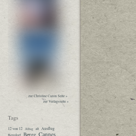
zur Christine Cazon Seite »
zur Verlagsseite »
Tags
Ausflug
12 von 12
Alltag
alt
Cannes
Berge
Bergdorf