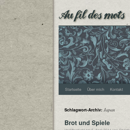
Au fil des mots
Startseite
Über mich
Kontakt
Japan
Schlagwort-Archiv:
Brot und Spiele
Veröffentlicht am
5. April 2011
von
Christ