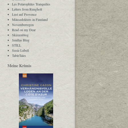
Les Polarophiles Tranquilles
Letters from Rungholt
Lust auf Provence
Mäusedoktors in Finnland
Novemberregen
Read on my Dear
Skizzenblog
Smillas Blog
STILL
Susie Lubell
TableTales
Meine Krimis