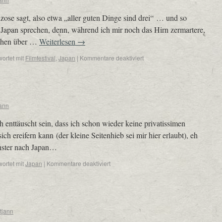
nzose sagt, also etwa „aller guten Dinge sind drei“ … und so
r Japan sprechen, denn, während ich mir noch das Hirn zermartere,
tchen über …
Weiterlesen
→
ortet mit
Filmfestival
,
Japan
|
Kommentare deaktiviert
jann
 enttäuscht sein, dass ich schon wieder keine privatissimen
ch ereifern kann (der kleine Seitenhieb sei mir hier erlaubt), eh
enster nach Japan…
ortet mit
Japan
|
Kommentare deaktiviert
tjann