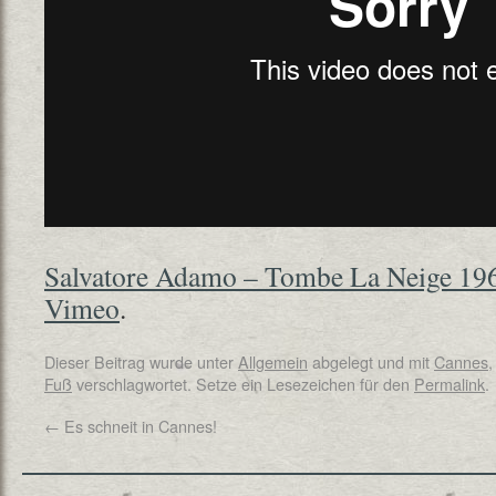
Salvatore Adamo – Tombe La Neige 19
Vimeo
.
Dieser Beitrag wurde unter
Allgemein
abgelegt und mit
Cannes
Fuß
verschlagwortet. Setze ein Lesezeichen für den
Permalink
.
←
Es schneit in Cannes!