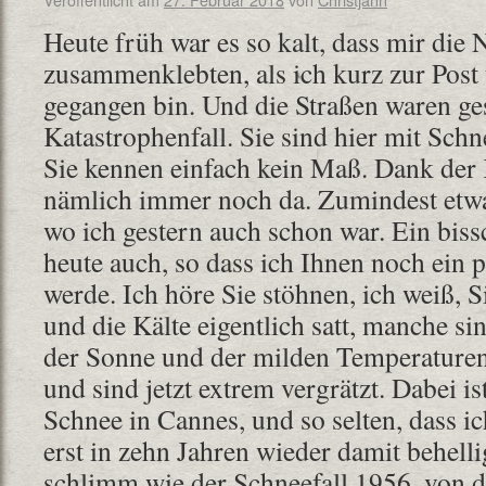
Heute früh war es so kalt, dass mir die
zusammenklebten, als ich kurz zur Pos
gegangen bin. Und die Straßen waren ge
Katastrophenfall. Sie sind hier mit Sch
Sie kennen einfach kein Maß. Dank der 
nämlich immer noch da. Zumindest etwas
wo ich gestern auch schon war. Ein bis
heute auch, so dass ich Ihnen noch ein 
werde. Ich höre Sie stöhnen, ich weiß, 
und die Kälte eigentlich satt, manche s
der Sonne und der milden Temperature
und sind jetzt extrem vergrätzt. Dabei is
Schnee in Cannes, und so selten, dass ic
erst in zehn Jahren wieder damit behell
schlimm wie der Schneefall 1956, von d