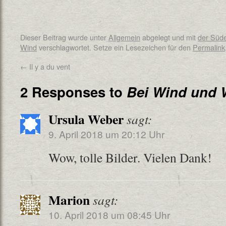
Dieser Beitrag wurde unter
Allgemein
abgelegt und mit
der Süde
Wind
verschlagwortet. Setze ein Lesezeichen für den
Permalink
←
Il y a du vent
2 Responses to
Bei Wind und 
Ursula Weber
sagt:
9. April 2018 um 20:12 Uhr
Wow, tolle Bilder. Vielen Dank!
Marion
sagt:
10. April 2018 um 08:45 Uhr