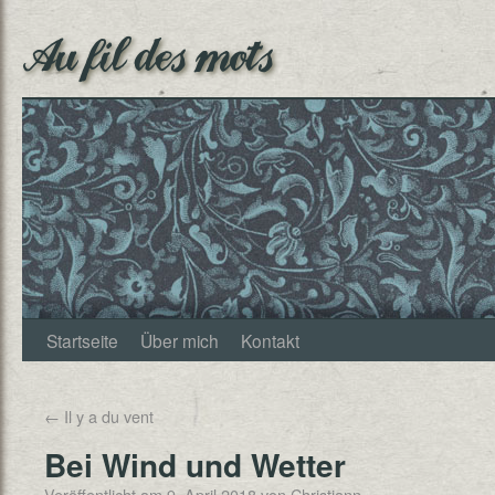
Au fil des mots
Startseite
Über mich
Kontakt
←
Il y a du vent
Bei Wind und Wetter
Veröffentlicht am
9. April 2018
von
Christjann