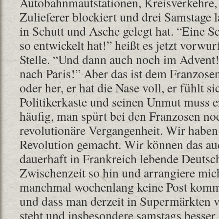
Autobahnmautstationen, Kreisverkehre
Zulieferer blockiert und drei Samstage l
in Schutt und Asche gelegt hat. “Eine S
so entwickelt hat!” heißt es jetzt vorwur
Stelle. “Und dann auch noch im Advent!
nach Paris!” Aber das ist dem Franzosen
oder her, er hat die Nase voll, er fühlt s
Politikerkaste und seinen Unmut muss er
häufig, man spürt bei den Franzosen no
revolutionäre Vergangenheit. Wir habe
Revolution gemacht. Wir können das auc
dauerhaft in Frankreich lebende Deutsc
Zwischenzeit so hin und arrangiere mic
manchmal wochenlang keine Post kommt
und dass man derzeit in Supermärkten v
steht und insbesondere samstags besser