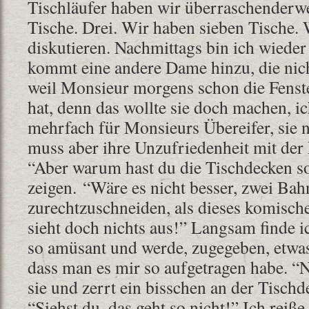
Tischläufer haben wir überraschenderwe
Tische. Drei. Wir haben sieben Tische. 
diskutieren. Nachmittags bin ich wieder
kommt eine andere Dame hinzu, die nicht
weil Monsieur morgens schon die Fenste
hat, denn das wollte sie doch machen, i
mehrfach für Monsieurs Übereifer, sie 
muss aber ihre Unzufriedenheit mit der 
“Aber warum hast du die Tischdecken s
zeigen. “Wäre es nicht besser, zwei Ba
zurechtzuschneiden, als dieses komisch
sieht doch nichts aus!” Langsam finde i
so amüsant und werde, zugegeben, etwas
dass man es mir so aufgetragen habe. “N
sie und zerrt ein bisschen an der Tischde
“Siehst du, das geht so nicht!” Ich reiße