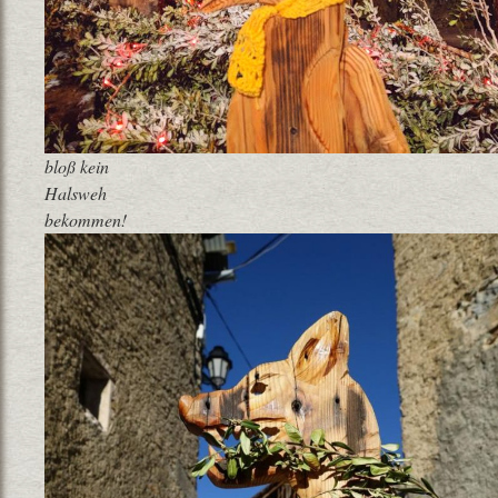
bloß kein
Halsweh
bekommen!