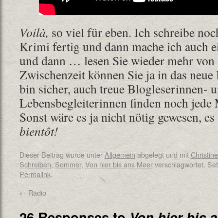
Voilà,
so viel für eben. Ich schreibe no
Krimi fertig und dann mache ich auch e
und dann … lesen Sie wieder mehr von m
Zwischenzeit können Sie ja in das neue
bin sicher, auch treue Blogleserinnen- u
Lebensbegleiterinnen finden noch jede
Sonst wäre es ja nicht nötig gewesen, es
bientôt!
Dieser Beitrag wurde unter
Allgemein
abgelegt und mit
Christin
Schreiben
,
Sommer
,
Von hier bis ans Meer
verschlagwortet. Set
Permalink
.
←
Radio
26 Responses to
Von hier bis 