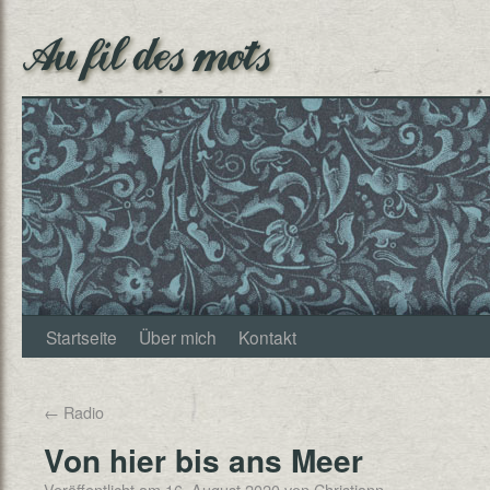
Au fil des mots
Startseite
Über mich
Kontakt
←
Radio
Von hier bis ans Meer
Veröffentlicht am
16. August 2020
von
Christjann