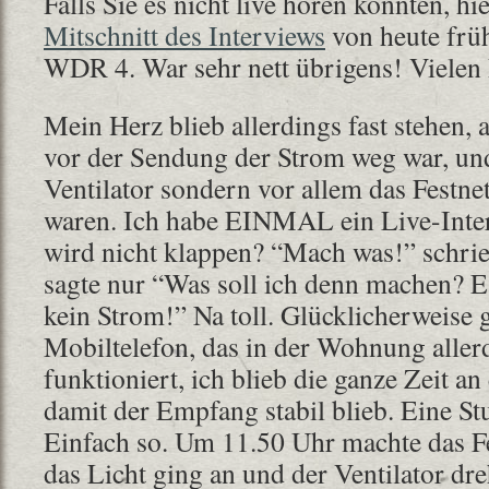
Falls Sie es nicht live hören konnten, h
Mitschnitt des Interviews
von heute frü
WDR 4. War sehr nett übrigens! Viele
Mein Herz blieb allerdings fast stehen, 
vor der Sendung der Strom weg war, und
Ventilator sondern vor allem das Festnet
waren. Ich habe EINMAL ein Live-Inte
wird nicht klappen? “Mach was!” schrie
sagte nur “Was soll ich denn machen? Es
kein Strom!” Na toll. Glücklicherweise 
Mobiltelefon, das in der Wohnung aller
funktioniert, ich blieb die ganze Zeit an
damit der Empfang stabil blieb. Eine S
Einfach so. Um 11.50 Uhr machte das Fe
das Licht ging an und der Ventilator dre