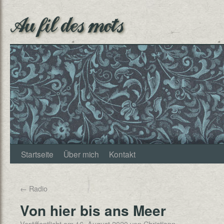
Au fil des mots
Startseite
Über mich
Kontakt
←
Radio
Von hier bis ans Meer
Veröffentlicht am
16. August 2020
von
Christjann