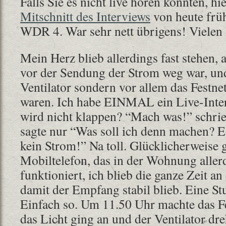
Falls Sie es nicht live hören konnten, h
Mitschnitt des Interviews
von heute frü
WDR 4. War sehr nett übrigens! Viele
Mein Herz blieb allerdings fast stehen, 
vor der Sendung der Strom weg war, und
Ventilator sondern vor allem das Festnet
waren. Ich habe EINMAL ein Live-Inte
wird nicht klappen? “Mach was!” schrie
sagte nur “Was soll ich denn machen? Es
kein Strom!” Na toll. Glücklicherweise 
Mobiltelefon, das in der Wohnung aller
funktioniert, ich blieb die ganze Zeit an
damit der Empfang stabil blieb. Eine S
Einfach so. Um 11.50 Uhr machte das Fe
das Licht ging an und der Ventilator dre