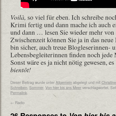
Voilà,
so viel für eben. Ich schreibe no
Krimi fertig und dann mache ich auch e
und dann … lesen Sie wieder mehr von m
Zwischenzeit können Sie ja in das neue
bin sicher, auch treue Blogleserinnen- u
Lebensbegleiterinnen finden noch jede
Sonst wäre es ja nicht nötig gewesen, es
bientôt!
Dieser Beitrag wurde unter
Allgemein
abgelegt und mit
Christin
Schreiben
,
Sommer
,
Von hier bis ans Meer
verschlagwortet. Set
Permalink
.
←
Radio
26 Responses to
Von hier bis 