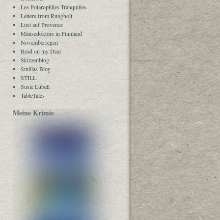
Les Polarophiles Tranquilles
Letters from Rungholt
Lust auf Provence
Mäusedoktors in Finnland
Novemberregen
Read on my Dear
Skizzenblog
Smillas Blog
STILL
Susie Lubell
TableTales
Meine Krimis