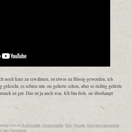
 noch kurz zu erwähnen, ist etwas zu flüssig geworden, ich
gekocht, es schien mir, sie gelierte schon, aber so richtig gelierte
mack ist gut. Das ist ja auch was. Ich bin froh, sie überhaupt
elegt und mit
À bicyclette
,
Cinecroisette
,
Film
,
Freude
,
Orangenmarmelade
für den
Permalink
.