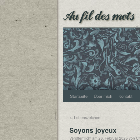
Au fil des mots
Startseite
Über mich
Kontakt
←
Lebenszeichen
Soyons joyeux
Veröffentlicht am
26. Februar 2025
von
Ch