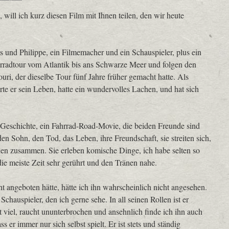
will ich kurz diesen Film mit Ihnen teilen, den wir heute
 und Philippe, ein Filmemacher und ein Schauspieler, plus ein
radtour vom Atlantik bis ans Schwarze Meer und folgen den
ri, der dieselbe Tour fünf Jahre früher gemacht hatte. Als
te er sein Leben, hatte ein wundervolles Lachen, und hat sich
Geschichte, ein Fahrrad-Road-Movie, die beiden Freunde sind
en Sohn, den Tod, das Leben, ihre Freundschaft, sie streiten sich,
nen zusammen. Sie erleben komische Dinge, ich habe selten so
die meiste Zeit sehr gerührt und den Tränen nahe.
t angeboten hätte, hätte ich ihn wahrscheinlich nicht angesehen.
Schauspieler, den ich gerne sehe. In all seinen Rollen ist er
kt viel, raucht ununterbrochen und ansehnlich finde ich ihn auch
s er immer nur sich selbst spielt. Er ist stets und ständig