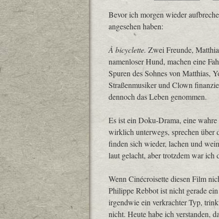
Bevor ich morgen wieder aufbreche, 
angesehen haben:
À bicyclette.
Zwei Freunde, Matthias
namenloser Hund, machen eine Fahr
Spuren des Sohnes von Matthias, You
Straßenmusiker und Clown finanzier
dennoch das Leben genommen.
Es ist ein Doku-Drama, eine wahre 
wirklich unterwegs, sprechen über d
finden sich wieder, lachen und wei
laut gelacht, aber trotzdem war ich 
Wenn Cinécroisette diesen Film nich
Philippe Rebbot ist nicht gerade ein 
irgendwie ein verkrachter Typ, trin
nicht. Heute habe ich verstanden, das