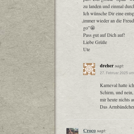
zu landen und einmal durc
Ich wünsche Dir eine ents
immer wieder an die Freude
go”🤩
Pass gut auf Dich auf!
Liebe Grüße
Ute
dreher
sagt:
27. Februar 2025 um
Karneval hatte ic
Schirm, und nein, 
mir heute nichts a
Das Armbändchen 
Croco
sagt: