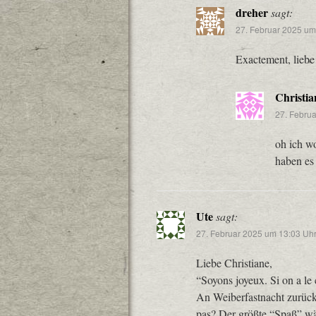
dreher
sagt:
27. Februar 2025 um
Exactement, liebe
Christia
27. Febru
oh ich wo
haben es
Ute
sagt:
27. Februar 2025 um 13:03 Uh
Liebe Christiane,
“Soyons joyeux. Si on a le 
An Weiberfastnacht zurück
pas? Der größte “Spaß” wä