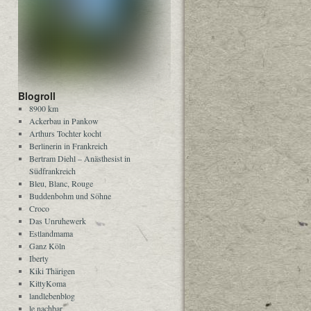
Blogroll
8900 km
Ackerbau in Pankow
Arthurs Tochter kocht
Berlinerin in Frankreich
Bertram Diehl – Anästhesist in
Südfrankreich
Bleu, Blanc, Rouge
Buddenbohm und Söhne
Croco
Das Unruhewerk
Estlandmama
Ganz Köln
Iberty
Kiki Thärigen
KittyKoma
landlebenblog
le nachbar