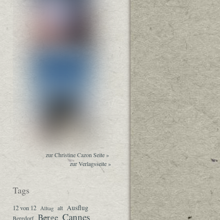
zur Christine Cazon Seite »
zur Verlagsseite »
Tags
Ausflug
12 von 12
Alltag
alt
Cannes
Berge
Bergdorf