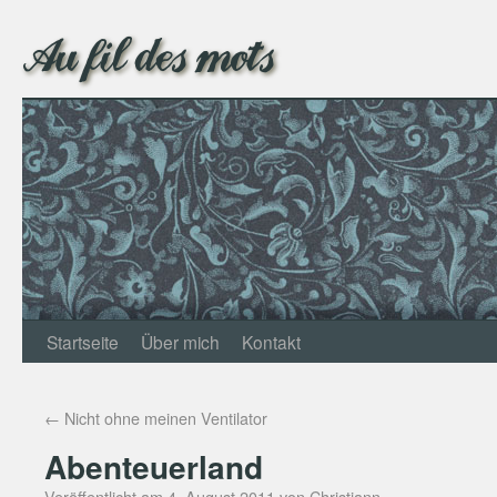
Au fil des mots
Startseite
Über mich
Kontakt
←
Nicht ohne meinen Ventilator
Abenteuerland
Veröffentlicht am
4. August 2011
von
Christjann