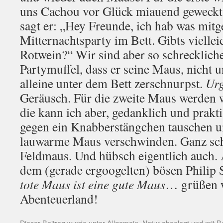
uns Cachou vor Glück miauend geweckt. 
sagt er: „Hey Freunde, ich hab was mitg
Mitternachtsparty im Bett. Gibts vielle
Rotwein?“ Wir sind aber so schrecklic
Partymuffel, dass er seine Maus, nicht 
alleine unter dem Bett zerschnurpst.
Urg
Geräusch. Für die zweite Maus werden w
die kann ich aber, gedanklich und prakti
gegen ein Knabberstängchen tauschen u
lauwarme Maus verschwinden. Ganz sch
Feldmaus. Und hübsch eigentlich auch. 
dem (gerade ergoogelten) bösen Phili
tote Maus ist eine gute Maus
… grüßen w
Abenteuerland!
Dieser Beitrag wurde unter
Allgemein
,
Natur
abgelegt und mit
B