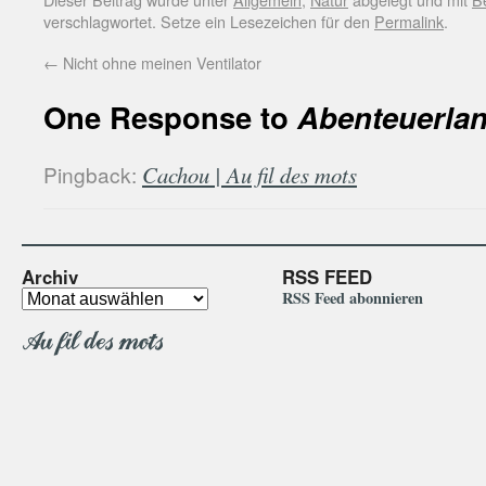
verschlagwortet. Setze ein Lesezeichen für den
Permalink
.
←
Nicht ohne meinen Ventilator
One Response to
Abenteuerla
Pingback:
Cachou | Au fil des mots
Archiv
RSS FEED
RSS Feed abonnieren
Au fil des mots