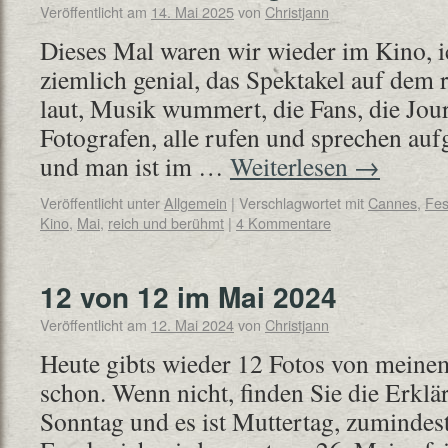
Veröffentlicht am
14. Mai 2025
von
Christjann
Dieses Mal waren wir wieder im Kino, i
ziemlich genial, das Spektakel auf dem r
laut, Musik wummert, die Fans, die Jour
Fotografen, alle rufen und sprechen auf
und man ist im …
Weiterlesen
→
Veröffentlicht unter
Allgemein
|
Verschlagwortet mit
Cannes
,
Fes
Kino
,
Mai
,
reich und berühmt
|
4 Kommentare
12 von 12 im Mai 2024
Veröffentlicht am
12. Mai 2024
von
Christjann
Heute gibts wieder 12 Fotos von meinem
schon. Wenn nicht, finden Sie die Erklär
Sonntag und es ist Muttertag, zumindest