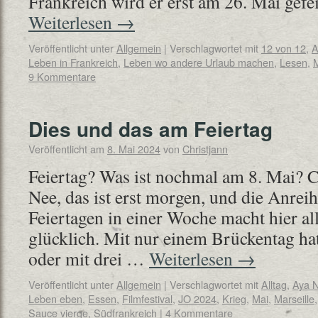
Frankreich wird er erst am 26. Mai gefe
Weiterlesen
→
Veröffentlicht unter
Allgemein
|
Verschlagwortet mit
12 von 12
,
A
Leben in Frankreich
,
Leben wo andere Urlaub machen
,
Lesen
,
9 Kommentare
Dies und das am Feiertag
Veröffentlicht am
8. Mai 2024
von
Christjann
Feiertag? Was ist nochmal am 8. Mai? 
Nee, das ist erst morgen, und die Anrei
Feiertagen in einer Woche macht hier a
glücklich. Mit nur einem Brückentag ha
oder mit drei …
Weiterlesen
→
Veröffentlicht unter
Allgemein
|
Verschlagwortet mit
Alltag
,
Aya 
Leben eben
,
Essen
,
Filmfestival
,
JO 2024
,
Krieg
,
Mai
,
Marseille
Sauce vierge
,
Südfrankreich
|
4 Kommentare