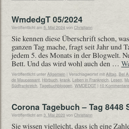
WmdedgT 05/2024
Veröffentlicht am
5. Mai 2024
von
Christjann
Sie kennen diese Überschrift schon, was
ganzen Tag mache, fragt seit Jahr und T
jedem 5. des Monats in der Blogwelt. Nu
Bett. Und das wird wohl auch den …
We
Veröffentlicht unter
Allgemein
|
Verschlagwortet mit
Alltag
,
Bel A
de Maupassant
,
Hörbuch
,
krank
,
Leben in Frankreich
,
Lesen
,
Ma
Südfrankreich
,
Tagebuchbloggen
,
WMDEDGT
|
10 Kommentar
Corona Tagebuch – Tag 8448 
Veröffentlicht am
3. Mai 2020
von
Christjann
Sie wissen vielleicht, dass ich eine Za