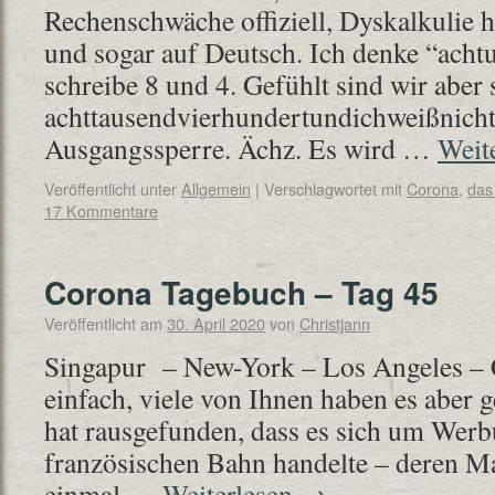
Rechenschwäche offiziell, Dyskalkulie h
und sogar auf Deutsch. Ich denke “acht
schreibe 8 und 4. Gefühlt sind wir aber
achttausendvierhundertundichweißnicht
Ausgangssperre. Ächz. Es wird …
Weit
Veröffentlicht unter
Allgemein
|
Verschlagwortet mit
Corona
,
das
17 Kommentare
Corona Tagebuch – Tag 45
Veröffentlicht am
30. April 2020
von
Christjann
Singapur – New-York – Los Angeles – 
einfach, viele von Ihnen haben es aber 
hat rausgefunden, dass es sich um Wer
französischen Bahn handelte – deren Ma
einmal …
Weiterlesen
→