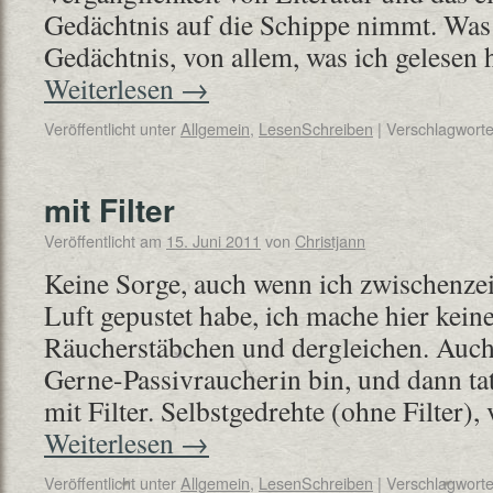
Gedächtnis auf die Schippe nimmt. Was 
Gedächtnis, von allem, was ich gelesen
Weiterlesen
→
Veröffentlicht unter
Allgemein
,
LesenSchreiben
|
Verschlagworte
mit Filter
Veröffentlicht am
15. Juni 2011
von
Christjann
Keine Sorge, auch wenn ich zwischenzei
Luft gepustet habe, ich mache hier kei
Räucherstäbchen und dergleichen. Auc
Gerne-Passivraucherin bin, und dann ta
mit Filter. Selbstgedrehte (ohne Filter)
Weiterlesen
→
Veröffentlicht unter
Allgemein
,
LesenSchreiben
|
Verschlagworte