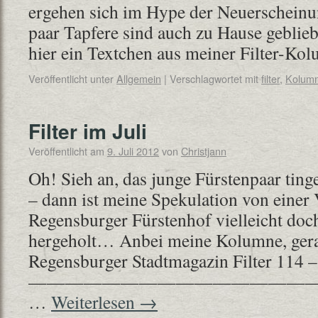
ergehen sich im Hype der Neuerscheinu
paar Tapfere sind auch zu Hause gebli
hier ein Textchen aus meiner Filter-Ko
Veröffentlicht unter
Allgemein
|
Verschlagwortet mit
filter
,
Kolum
Filter im Juli
Veröffentlicht am
9. Juli 2012
von
Christjann
Oh! Sieh an, das junge Fürstenpaar ting
– dann ist meine Spekulation von eine
Regensburger Fürstenhof vielleicht doch
hergeholt… Anbei meine Kolumne, gerad
Regensburger Stadtmagazin Filter 114 –
———————————————
…
Weiterlesen
→