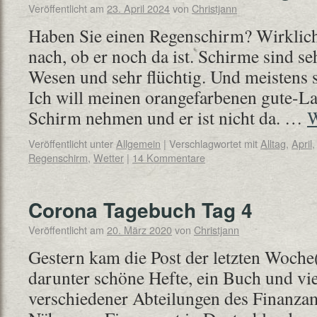
Veröffentlicht am
23. April 2024
von
Christjann
Haben Sie einen Regenschirm? Wirklic
nach, ob er noch da ist. Schirme sind se
Wesen und sehr flüchtig. Und meistens s
Ich will meinen orangefarbenen gute-L
Schirm nehmen und er ist nicht da. …
W
Veröffentlicht unter
Allgemein
|
Verschlagwortet mit
Alltag
,
April
Regenschirm
,
Wetter
|
14 Kommentare
Corona Tagebuch Tag 4
Veröffentlicht am
20. März 2020
von
Christjann
Gestern kam die Post der letzten Woche(
darunter schöne Hefte, ein Buch und viel
verschiedener Abteilungen des Finanzamt