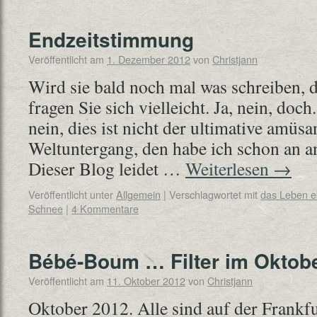
Endzeitstimmung
Veröffentlicht am
1. Dezember 2012
von
Christjann
Wird sie bald noch mal was schreiben, d
fragen Sie sich vielleicht. Ja, nein, doch
nein, dies ist nicht der ultimative amüs
Weltuntergang, den habe ich schon an an
Dieser Blog leidet …
Weiterlesen
→
Veröffentlicht unter
Allgemein
|
Verschlagwortet mit
das Leben 
Schnee
|
4 Kommentare
Bébé-Boum … Filter im Oktob
Veröffentlicht am
11. Oktober 2012
von
Christjann
Oktober 2012. Alle sind auf der Frank