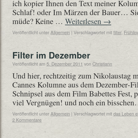
ich kopier Ihnen den Text meiner Kolu
Schlaf! oder Im Märzen der Bauer… Sie
müde? Keine …
Weiterlesen
→
Veröffentlicht unter
Allgemein
|
Verschlagwortet mit
filter
,
Frühlin
Filter im Dezember
Veröffentlicht am
5. Dezember 2011
von
Christjann
Und hier, rechtzeitig zum Nikolaustag m
Cannes Kolumne aus dem Dezember-Filt
Schnipsel aus dem Film Babettes Fest,
viel Vergnügen! und noch ein bissche
Veröffentlicht unter
Allgemein
|
Verschlagwortet mit
das Leben 
2 Kommentare