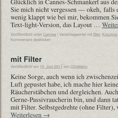
Glücklich in Cannes-Schmankerl aus de
Sie mich nicht vergessen — okeh, falls 
wenig klappt wie bei mir, bekommen Si
Text-light-Version, das Layout …
Weite
Veröffentlicht unter
Cannes
|
Verschlagwortet mit
filter
,
Kolumne
Kommentare deaktiviert
mit Filter
Veröffentlicht am
15. Juni 2011
von
Christjann
Keine Sorge, auch wenn ich zwischenzei
Luft gepustet habe, ich mache hier kei
Räucherstäbchen und dergleichen. Auc
Gerne-Passivraucherin bin, und dann ta
mit Filter. Selbstgedrehte (ohne Filter)
Weiterlesen
→