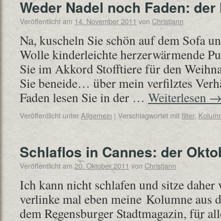
Weder Nadel noch Faden: der 
Veröffentlicht am
14. November 2011
von
Christjann
Na, kuscheln Sie schön auf dem Sofa und
Wolle kinderleichte herzerwärmende Pu
Sie im Akkord Stofftiere für den Weihn
Sie beneide… über mein verfilztes Verh
Faden lesen Sie in der …
Weiterlesen
Veröffentlicht unter
Allgemein
|
Verschlagwortet mit
filter
,
Kolum
Schlaflos in Cannes: der Oktob
Veröffentlicht am
20. Oktober 2011
von
Christjann
Ich kann nicht schlafen und sitze dahe
verlinke mal eben meine Kolumne aus de
dem Regensburger Stadtmagazin, für alle