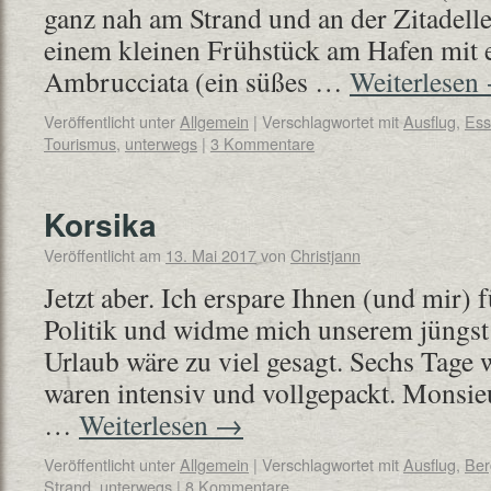
ganz nah am Strand und an der Zitadell
einem kleinen Frühstück am Hafen mit e
Ambrucciata (ein süßes …
Weiterlesen
Veröffentlicht unter
Allgemein
|
Verschlagwortet mit
Ausflug
,
Ess
Tourismus
,
unterwegs
|
3 Kommentare
Korsika
Veröffentlicht am
13. Mai 2017
von
Christjann
Jetzt aber. Ich erspare Ihnen (und mir)
Politik und widme mich unserem jüngst
Urlaub wäre zu viel gesagt. Sechs Tage w
waren intensiv und vollgepackt. Monsie
…
Weiterlesen
→
Veröffentlicht unter
Allgemein
|
Verschlagwortet mit
Ausflug
,
Ber
Strand
,
unterwegs
|
8 Kommentare