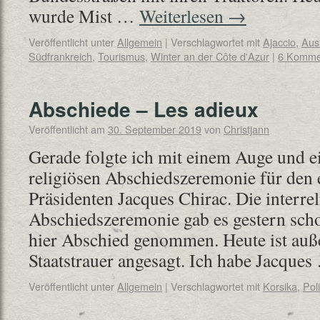
wurde Mist …
Weiterlesen
→
Veröffentlicht unter
Allgemein
|
Verschlagwortet mit
Ajaccio
,
Aus
Südfrankreich
,
Tourismus
,
Winter an der Côte d'Azur
|
6 Komme
Abschiede – Les adieux
Veröffentlicht am
30. September 2019
von
Christjann
Gerade folgte ich mit einem Auge und 
religiösen Abschiedszeremonie für den
Präsidenten Jacques Chirac. Die interre
Abschiedszeremonie gab es gestern scho
hier Abschied genommen. Heute ist auße
Staatstrauer angesagt. Ich habe Jacque
Veröffentlicht unter
Allgemein
|
Verschlagwortet mit
Korsika
,
Poli