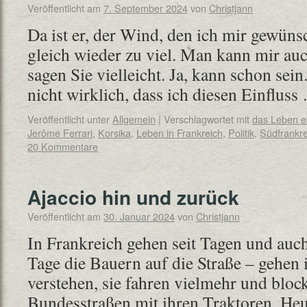
Veröffentlicht am
7. September 2024
von
Christjann
Da ist er, der Wind, den ich mir gewünsc
gleich wieder zu viel. Man kann mir auc
sagen Sie vielleicht. Ja, kann schon sein
nicht wirklich, dass ich diesen Einflus
Veröffentlicht unter
Allgemein
|
Verschlagwortet mit
das Leben 
Jerôme Ferrari
,
Korsika
,
Leben in Frankreich
,
Politik
,
Südfrankre
20 Kommentare
Ajaccio hin und zurück
Veröffentlicht am
30. Januar 2024
von
Christjann
In Frankreich gehen seit Tagen und au
Tage die Bauern auf die Straße – gehen i
verstehen, sie fahren vielmehr und blo
Bundesstraßen mit ihren Traktoren. Heut