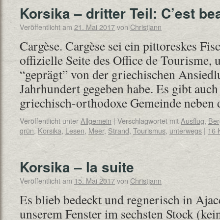
Korsika – dritter Teil: C’est be
Veröffentlicht am
21. Mai 2017
von
Christjann
Cargèse. Cargèse sei ein pittoreskes Fis
offizielle Seite des Office de Tourisme, 
“geprägt” von der griechischen Ansiedlu
Jahrhundert gegeben habe. Es gibt auc
griechisch-orthodoxe Gemeinde neben
Veröffentlicht unter
Allgemein
|
Verschlagwortet mit
Ausflug
,
Ber
grün
,
Korsika
,
Lesen
,
Meer
,
Strand
,
Tourismus
,
unterwegs
|
16 
Korsika – la suite
Veröffentlicht am
15. Mai 2017
von
Christjann
Es blieb bedeckt und regnerisch in Ajac
unserem Fenster im sechsten Stock (kei