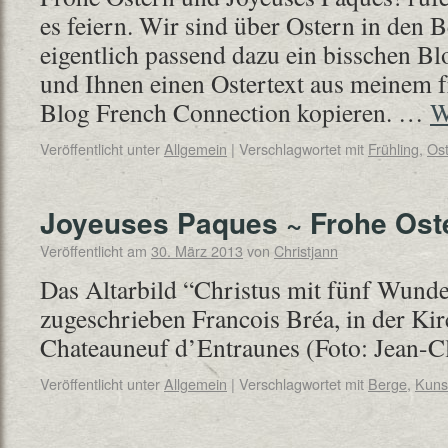
es feiern. Wir sind über Ostern in den 
eigentlich passend dazu ein bisschen B
und Ihnen einen Ostertext aus meinem 
Blog French Connection kopieren. …
W
Veröffentlicht unter
Allgemein
|
Verschlagwortet mit
Frühling
,
Os
Joyeuses Paques ~ Frohe Ost
Veröffentlicht am
30. März 2013
von
Christjann
Das Altarbild “Christus mit fünf Wund
zugeschrieben Francois Bréa, in der Kirc
Chateauneuf d’Entraunes (Foto: Jea
Veröffentlicht unter
Allgemein
|
Verschlagwortet mit
Berge
,
Kuns