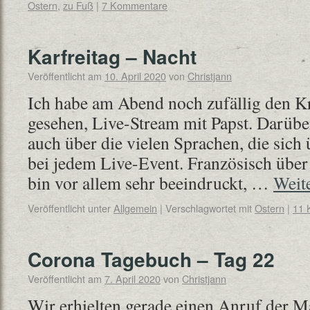
Ostern
,
zu Fuß
|
7 Kommentare
Karfreitag – Nacht
Veröffentlicht am
10. April 2020
von
Christjann
Ich habe am Abend noch zufällig den 
gesehen, Live-Stream mit Papst. Darübe
auch über die vielen Sprachen, die sich
bei jedem Live-Event. Französisch über 
bin vor allem sehr beeindruckt, …
Weit
Veröffentlicht unter
Allgemein
|
Verschlagwortet mit
Ostern
|
11 
Corona Tagebuch – Tag 22
Veröffentlicht am
7. April 2020
von
Christjann
Wir erhielten gerade einen Anruf der Ma