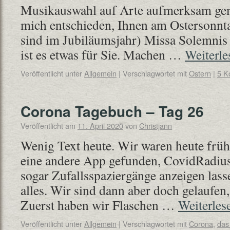
Musikauswahl auf Arte aufmerksam gem
mich entschieden, Ihnen am Ostersonnt
sind im Jubiläumsjahr) Missa Solemnis 
ist es etwas für Sie. Machen …
Weiterl
Veröffentlicht unter
Allgemein
|
Verschlagwortet mit
Ostern
|
5 K
Corona Tagebuch – Tag 26
Veröffentlicht am
11. April 2020
von
Christjann
Wenig Text heute. Wir waren heute früh
eine andere App gefunden, CovidRadius
sogar Zufallsspaziergänge anzeigen lass
alles. Wir sind dann aber doch gelaufen,
Zuerst haben wir Flaschen …
Weiterle
Veröffentlicht unter
Allgemein
|
Verschlagwortet mit
Corona
,
das