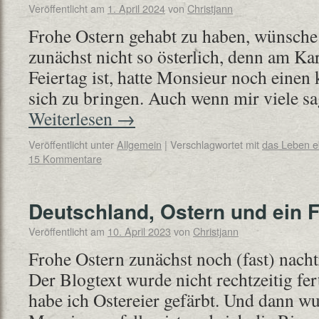
Veröffentlicht am
1. April 2024
von
Christjann
Frohe Ostern gehabt zu haben, wünsche 
zunächst nicht so österlich, denn am Kar
Feiertag ist, hatte Monsieur noch einen 
sich zu bringen. Auch wenn mir viele s
Weiterlesen
→
Veröffentlicht unter
Allgemein
|
Verschlagwortet mit
das Leben 
15 Kommentare
Deutschland, Ostern und ein F
Veröffentlicht am
10. April 2023
von
Christjann
Frohe Ostern zunächst noch (fast) nach
Der Blogtext wurde nicht rechtzeitig fe
habe ich Ostereier gefärbt. Und dann wu