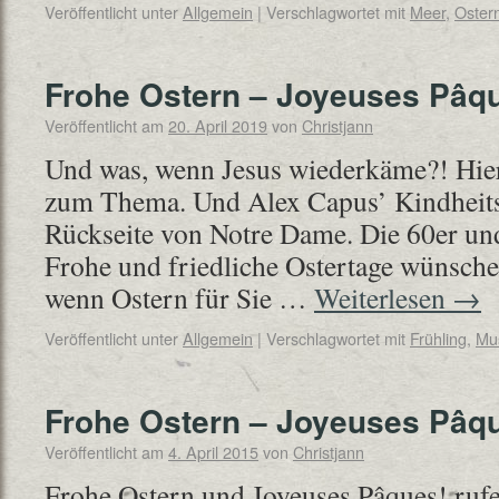
Veröffentlicht unter
Allgemein
|
Verschlagwortet mit
Meer
,
Oster
Frohe Ostern – Joyeuses Pâq
Veröffentlicht am
20. April 2019
von
Christjann
Und was, wenn Jesus wiederkäme?! Hier 
zum Thema. Und Alex Capus’ Kindheits
Rückseite von Notre Dame. Die 60er und
Frohe und friedliche Ostertage wünsche
wenn Ostern für Sie …
Weiterlesen
→
Veröffentlicht unter
Allgemein
|
Verschlagwortet mit
Frühling
,
Mu
Frohe Ostern – Joyeuses Pâq
Veröffentlicht am
4. April 2015
von
Christjann
Frohe Ostern und Joyeuses Pâques! rufe 