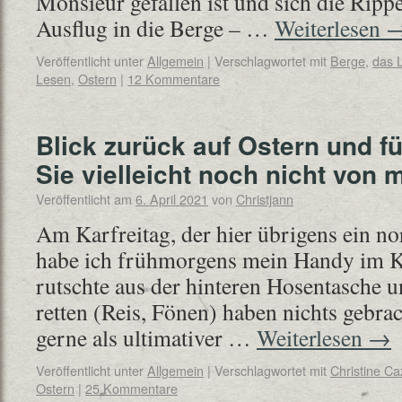
Monsieur gefallen ist und sich die Rippe
Ausflug in die Berge – …
Weiterlesen
Veröffentlicht unter
Allgemein
|
Verschlagwortet mit
Berge
,
das 
Lesen
,
Ostern
|
12 Kommentare
Blick zurück auf Ostern und fü
Sie vielleicht noch nicht von 
Veröffentlicht am
6. April 2021
von
Christjann
Am Karfreitag, der hier übrigens ein n
habe ich frühmorgens mein Handy im Kl
rutschte aus der hinteren Hosentasche u
retten (Reis, Fönen) haben nichts gebra
gerne als ultimativer …
Weiterlesen
→
Veröffentlicht unter
Allgemein
|
Verschlagwortet mit
Christine C
Ostern
|
25 Kommentare