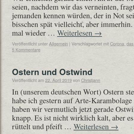
seien, nachdem wir das verneinten, fragt
jemanden kennen würden, der in Not sei.
bisschen spät vielleicht, aber immerhi
mal wieder …
Weiterlesen
→
Veröffentlicht unter
Allgemein
|
Verschlagwortet mit
Corona
,
das
5 Kommentare
Ostern und Ostwind
Veröffentlicht am
22. April 2019
von
Christjann
In (unserem deutschen Wort) Ostern st
habe ich gestern auf Arte-Karambolage 
haben wir vermutlich jetzt gerade Ostwi
knapp. Es ist nicht wirklich kalt, aber e
rüttelt und pfeift …
Weiterlesen
→