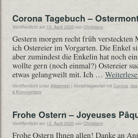
Corona Tagebuch – Ostermon
Veröffentlicht am
13. April 2020
von
Christjann
Gestern morgen recht früh versteckten
ich Ostereier im Vorgarten. Die Enkel s
aber zumindest die Enkelin hat noch ei
wollte gern (noch einmal?) Ostereier su
etwas gelangweilt mit. Ich …
Weiterles
Veröffentlicht unter
Allgemein
|
Verschlagwortet mit
Corona
,
das
4 Kommentare
Frohe Ostern – Joyeuses Pâq
Veröffentlicht am
12. April 2020
von
Christjann
Frohe Ostern Ihnen allen! Danke an Ann